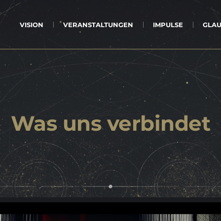
VI­SI­ON
VER­AN­STAL­TUN­GEN
IM­PUL­SE
GLAU
Was uns verbindet