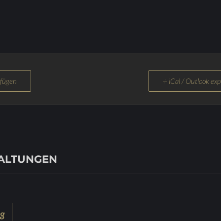
ufügen
+ iCal / Outlook exp
TALTUNGEN
ng