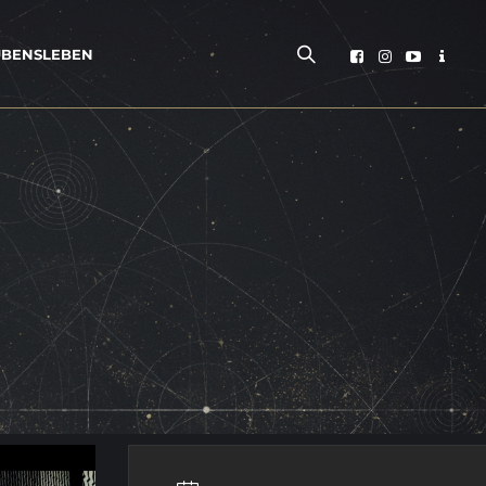
­BENS­LE­BEN