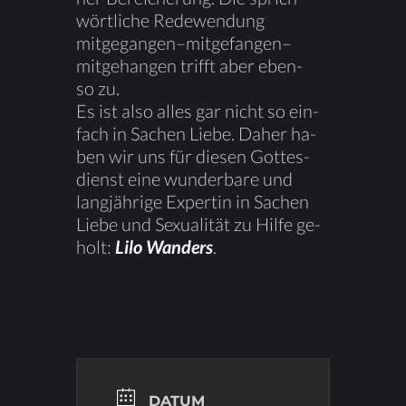
wört­li­che Re­de­wen­dung
mitgegangen–mitgefangen–
mitgehangen trifft aber eben­
so zu.
Es ist also al­les gar nicht so ein­
fach in Sa­chen Lie­be. Da­her ha­
ben wir uns für die­sen Got­tes­
dienst eine wun­der­ba­re und
lang­jäh­ri­ge Ex­per­tin in Sa­chen
Lie­be und Se­xua­li­tät zu Hil­fe ge­
holt:
Lilo Wan­ders
.
DATUM