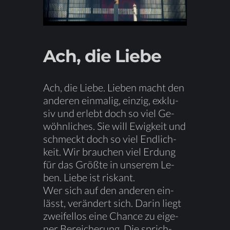
Ach, die Liebe
Ach, die Lie­be. Lie­ben macht den
an­de­ren ein­ma­lig, ein­zig, ex­klu­
siv und er­lebt doch so viel Ge­
wöhn­li­ches. Sie will Ewig­keit und
schmeckt doch so viel End­lich­
keit. Wir brau­chen viel Er­dung
für das Größ­te in un­se­rem Le­
ben. Lie­be ist riskant.
Wer sich auf den an­de­ren ein­
lässt, ver­än­dert sich. Dar­in liegt
zwei­fel­los eine Chan­ce zu ei­ge­
ner Be­rei­che­rung. Die sprich­