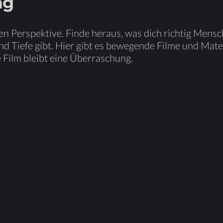
ng
en Per­spek­ti­ve.
Fin­de
her­aus, was dich rich­tig Mensc
 Tie­fe gibt. Hier gibt es be­we­gen­de Fil­me und Ma­te­r
e Film bleibt eine Überraschung.