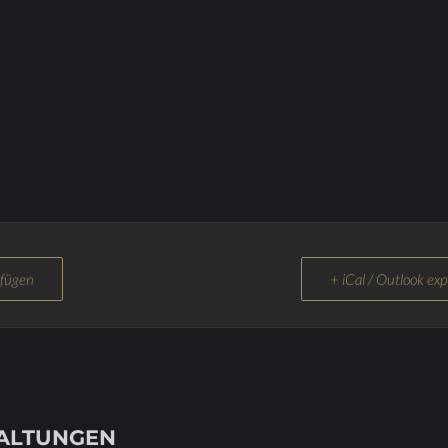
ufügen
+ iCal / Outlook exp
TALTUNGEN