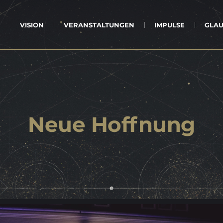
VI­SI­ON
VER­AN­STAL­TUN­GEN
IM­PUL­SE
GLAU
Neue Hoff­nung