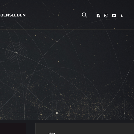
­BENS­LE­BEN