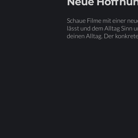
Neue Hoff­nu
Schaue Fil­me mit ei­ner neu­
lässt und dem All­tag Sinn und
dei­nen All­tag.
Der kon­kre­t