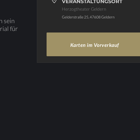
VERANSTALTUNGSORT
Herzogtheater Geldern
Gelderstraße 25, 47608 Geldern
h sein
i­al für
Karten im Vorverkauf