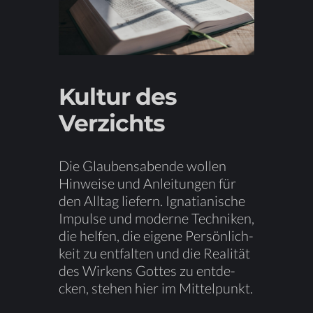
Kul­tur des
Verzichts
Die Glau­bens­aben­de wol­len
Hin­wei­se und An­lei­tun­gen für
den All­tag lie­fern. Igna­tia­ni­sche
Im­pul­se und mo­der­ne Tech­ni­ken,
die hel­fen, die ei­ge­ne Per­sön­lich­
keit zu ent­fal­ten und die
Rea­li­tät
des Wir­kens Got­tes zu ent­de­
cken, ste­hen hier im Mittelpunkt.