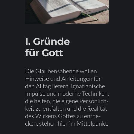
I. Grün­de
für Gott
Die Glau­bens­aben­de wol­len
Hin­wei­se und An­lei­tun­gen für
den All­tag lie­fern. Igna­tia­ni­sche
Im­pul­se und mo­der­ne Tech­ni­ken,
die hel­fen, die ei­ge­ne Per­sön­lich­
keit zu ent­fal­ten und die
Rea­li­tät
des Wir­kens Got­tes zu ent­de­
cken, ste­hen hier im Mittelpunkt.