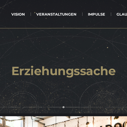
VI­SI­ON
VER­AN­STAL­TUN­GEN
IM­PUL­SE
GLAU
Er­zie­hungs­sa­che