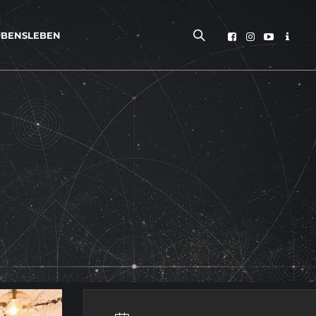
­BENS­LE­BEN