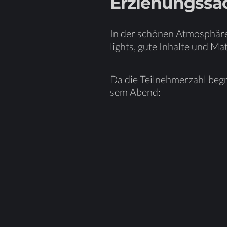
Er­zie­hungs­sa
In der schö­nen At­mo­sphä­re
lights, gute In­hal­te und Ma­t
Da die Teil­neh­mer­zahl be­gr
sem Abend: