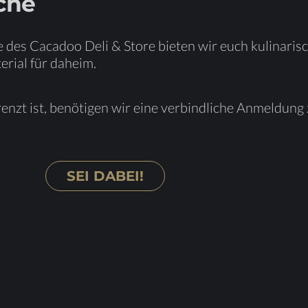
­che
 des Ca­ca­doo Deli & Store bie­ten wir euch ku­li­na­ri­
e­ri­al für daheim.
enzt ist, be­nö­ti­gen wir eine ver­bind­li­che An­mel­dung
SEI DA­BEI!