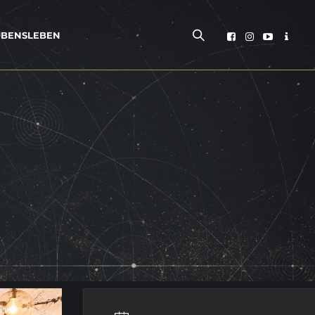
­BENS­LE­BEN