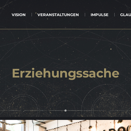
VI­SI­ON
VER­AN­STAL­TUN­GEN
IM­PUL­SE
GLAU
Er­zie­hungs­sa­che