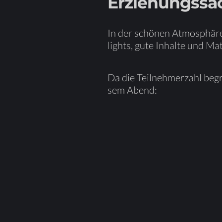
Er­zie­hungs­sa
In der schö­nen At­mo­sphä­re
lights, gute In­hal­te und Ma­t
Da die Teil­neh­mer­zahl be­gr
sem Abend: