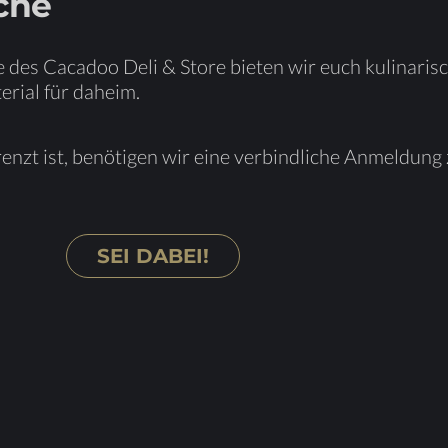
­che
 des Ca­ca­doo Deli & Store bie­ten wir euch ku­li­na­ri­
e­ri­al für daheim.
enzt ist, be­nö­ti­gen wir eine ver­bind­li­che An­mel­dung
SEI DA­BEI!