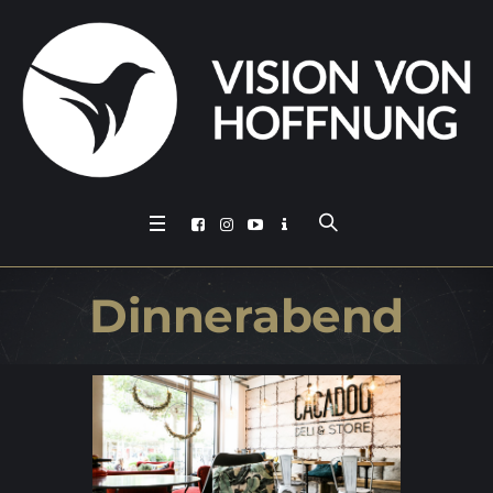
Din­ner­abend