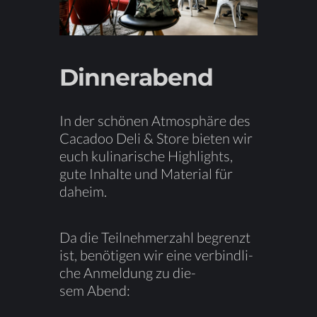
Din­ner­abend
In der schö­nen At­mo­sphä­re des
Ca­ca­doo Deli & Store bie­ten wir
euch ku­li­na­ri­sche High­lights,
gute In­hal­te und Ma­te­ri­al für
daheim.
Da die Teil­neh­mer­zahl be­grenzt
ist, be­nö­ti­gen wir eine ver­bind­li­
che An­mel­dung zu die­
sem Abend: