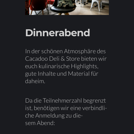
Din­ner­abend
In der schö­nen At­mo­sphä­re des
Ca­ca­doo Deli & Store bie­ten wir
euch ku­li­na­ri­sche High­lights,
gute In­hal­te und Ma­te­ri­al für
daheim.
Da die Teil­neh­mer­zahl be­grenzt
ist, be­nö­ti­gen wir eine ver­bind­li­
che An­mel­dung zu die­
sem Abend: