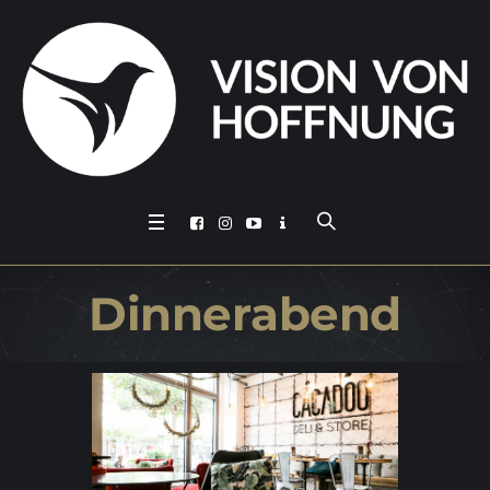
Din­ner­abend