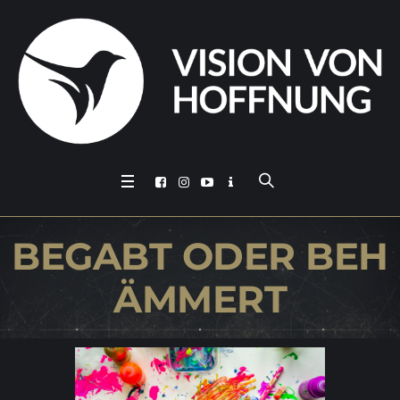
BE­GABT ODER BEH
ÄMMERT