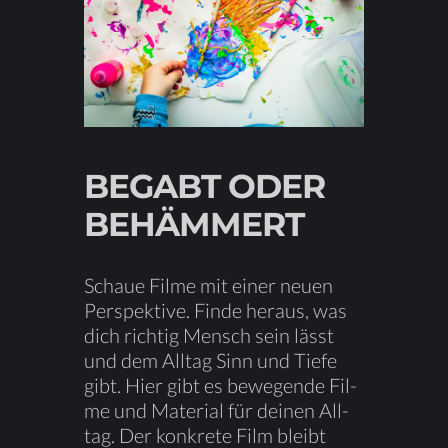
BE­GABT ODER
BEHÄMMERT
Schaue Fil­me mit ei­ner neu­en
Per­spek­ti­ve.
Fin­de
her­aus, was
dich rich­tig Mensch sein lässt
und dem All­tag Sinn und Tie­fe
gibt. Hier gibt es be­we­gen­de Fil­
me und Ma­te­ri­al für dei­nen All­
tag.
Der kon­kre­te Film bleibt