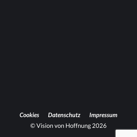
Und viel­leicht könn­ten wir zu­letzt auch
noch sa­gen: Sieh, wie wir un­se­re Be­ga­bun­
gen ein­set­zen, da­mit an­de­re et­was von uns
ha­ben und wie wir uns um ein Kli­ma der
Herz­lich­keit be­mü­hen, in dem man auf­at­
men und le­ben kann.
Die­ser Gott ist in der Welt ge­gen­wär­tig. Er
be­wegt Men­schen – auch heu­te. Also: Er­
klärst du noch, oder lebst du es schon?
Coo­kies
Da­ten­schutz
Im­pres­sum
© Vision von Hoffnung 2026