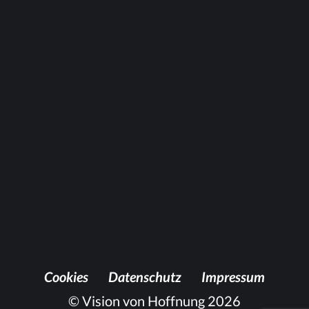
Anschauen
Coo­kies
Da­ten­schutz
Im­pres­sum
© Vision von Hoffnung 2026