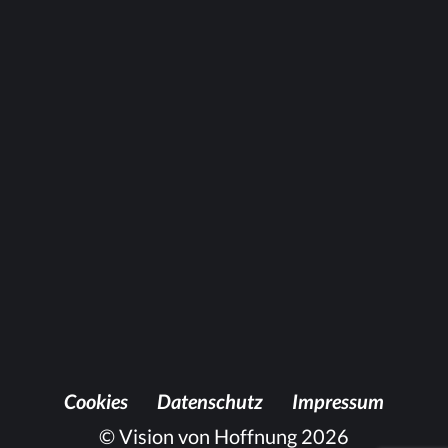
Anschauen
Coo­kies
Da­ten­schutz
Im­pres­sum
© Vision von Hoffnung 2026