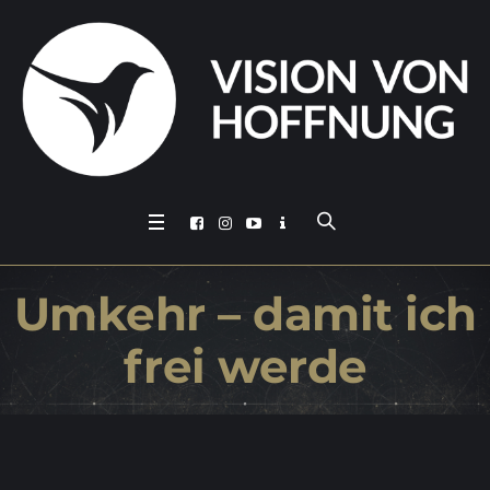
Um­kehr – da­mit ich
frei werde