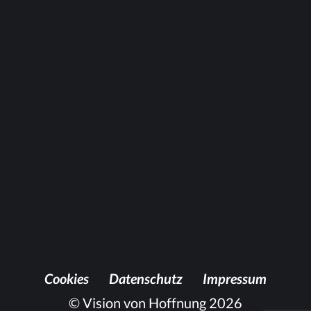
Anschauen
Coo­kies
Da­ten­schutz
Im­pres­sum
© Vision von Hoffnung 2026