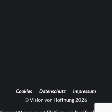
diert und so das Ver­tu­schen und Ver­heim­
li­chen för­dert, statt Ver­ant­wor­tung für das
ei­ge­ne Han­deln zu übernehmen.
Das ist de­fi­ni­tiv Grund ge­nug, die bei­den
wie­der zu­sam­men­zu­brin­gen und in die
schick­sal­haf­te Nacht von vor 2000 Jah­ren
ein­zu­tau­chen. Fei­ert also mit uns Got­tes­
dienst, in dem es heißt »Für dich, Judas!«
Coo­kies
Da­ten­schutz
Im­pres­sum
© Vision von Hoffnung 2026