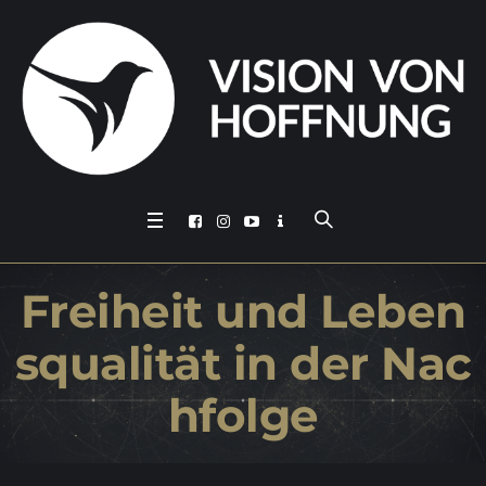
Frei­heit und Le­ben
s­qua­li­tät in der Nac
hfolge