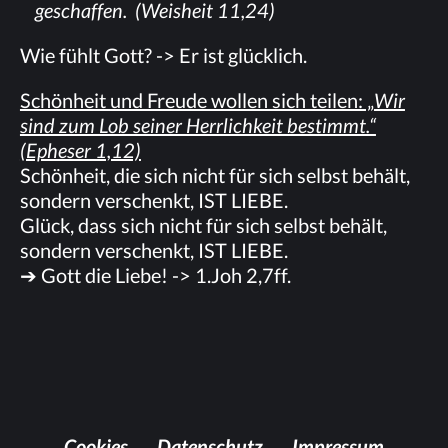
ge­schaf­fen. (Weis­heit 11,24)
Wie fühlt Gott? -> Er ist glücklich.
Schön­heit und Freu­de wol­len sich tei­len: „
Wir
sind zum Lob sei­ner Herr­lich­keit be­stimmt.“
(Ephe­ser 1,12)
Schön­heit, die sich nicht für sich selbst be­hält,
son­dern ver­schenkt, IST LIEBE.
Glück, dass sich nicht für sich selbst be­hält,
son­dern ver­schenkt, IST LIEBE.
➔ Gott die Lie­be! -> 1.Joh 2,7ff.
Coo­kies
Da­ten­schutz
Im­pres­sum