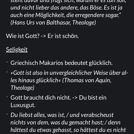
und nicht lie­ber das an­de­re, das Böse. Es ist ja
auch eine Mög­lich­keit, die er­re­gen­de­re so­gar.“
(Hans Urs von Bal­tha­sar, Theologe)
Wie ist Gott? -> Er ist schön.
Se­lig­keit
Grie­chisch Ma­ka­ri­os be­deu­tet glücklich.
»Gott ist also in un­ver­gleich­li­cher Wei­se über al­
les hin­aus glück­lich« (Tho­mas von Aquin,
Theologe)
Gott braucht dich nicht. -> Du bist ein
Luxusgut.
Du liebst al­les, was ist, / und ver­ab­scheust
nichts von dem, was du ge­macht hast; / denn
hät­test du et­was ge­hasst, so hät­test du es nicht