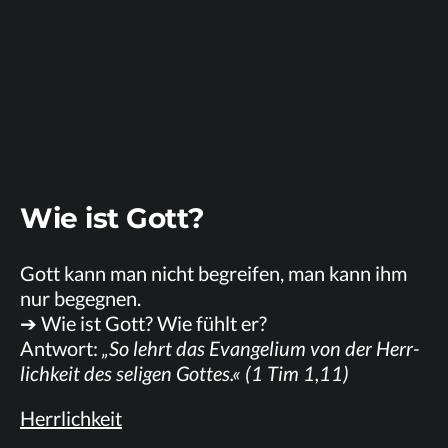
Wie ist Gott?
Gott kann man nicht be­grei­fen, man kann ihm
nur begegnen.
➔ Wie ist Gott? Wie fühlt er?
Ant­wort:
„So lehrt das Evan­ge­li­um von der Herr­
lich­keit des se­li­gen Got­tes.« (1 Tim 1,11)
Herr­lich­keit