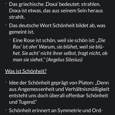
Das grie­chi­sche ‚Doxa‘ be­deu­tet: strah­len.
Doxa ist et­was, das aus sei­nem Sein her­aus
strahlt.
Das deut­sche Wort Schön­heit bil­det ab, was
ge­meint ist.
Eine Rose ist schön, weil sie schön ist:
„Die
Ros’ ist ohn’ War­um, sie blü­het, weil sie blü­
het. Sie acht’ nicht ih­rer selbst, fragt nicht, ob
man sie sie­het.“ (An­ge­lus Silesius)
Was ist Schönheit?
Idee der Schön­heit ge­prägt von Pla­ton: „Denn
aus An­ge­mes­sen­heit und Ver­hält­nis­mä­ßig­keit
ent­steht uns doch über­all of­fen­bar Schön­heit
und Tugend.“
Schön­heit er­in­nert an Sym­me­trie und Ord­