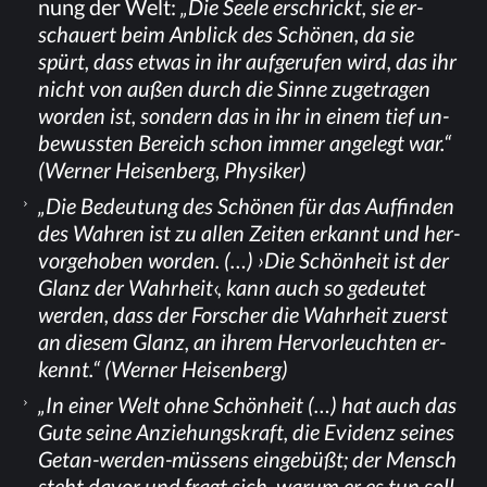
nung der Welt:
„Die See­le er­schrickt, sie er­
schau­ert beim An­blick des Schö­nen, da sie
spürt, dass et­was in ihr auf­ge­ru­fen wird, das ihr
nicht von au­ßen durch die Sin­ne zu­ge­tra­gen
wor­den ist, son­dern das in ihr in ei­nem tief un­
be­wuss­ten Be­reich schon im­mer an­ge­legt war.“
(Wer­ner Hei­sen­berg, Physiker)
„Die Be­deu­tung des Schö­nen für das Auf­fin­den
des Wah­ren ist zu al­len Zei­ten er­kannt und her­
vor­ge­ho­ben wor­den. (…) ›Die Schön­heit ist der
Glanz der Wahr­heit‹, kann auch so ge­deu­tet
wer­den, dass der For­scher die Wahr­heit zu­erst
an die­sem Glanz, an ih­rem Her­vor­leuch­ten er­
kennt.“ (Wer­ner Heisenberg)
„In ei­ner Welt ohne Schön­heit (…) hat auch das
Gute sei­ne An­zie­hungs­kraft, die Evi­denz sei­nes
Ge­tan-wer­den-müs­sens ein­ge­büßt; der Mensch
steht da­vor und fragt sich, war­um er es tun soll,