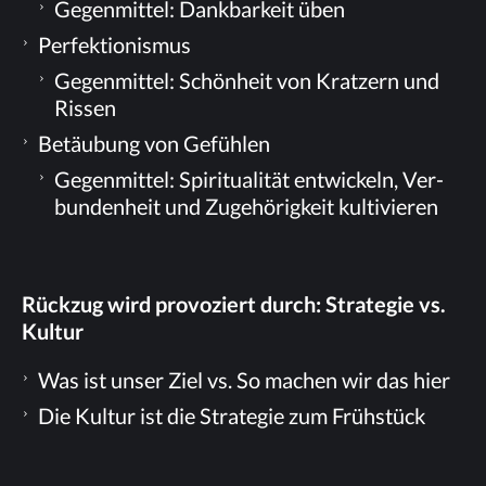
Ge­gen­mit­tel: Dank­bar­keit üben
Per­fek­tio­nis­mus
Ge­gen­mit­tel: Schön­heit von Krat­zern und
Rissen
Be­täu­bung von Gefühlen
Ge­gen­mit­tel: Spi­ri­tua­li­tät ent­wi­ckeln, Ver­
bun­den­heit und Zu­ge­hö­rig­keit kultivieren
Rück­zug wird pro­vo­ziert durch: Stra­te­gie vs.
Kultur
Was ist un­ser Ziel vs. So ma­chen wir das hier
Die Kul­tur ist die Stra­te­gie zum Frühstück