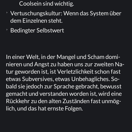
Cool­sein sind wichtig.
Ver­tu­schungs­kul­tur: Wenn das Sys­tem über
dem Ein­zel­nen steht.
Be­ding­ter Selbstwert
In ei­ner Welt, in der Man­gel und Scham do­mi­
nie­ren und Angst zu ha­ben uns zur zwei­ten Na­
tur ge­wor­den ist, ist Ver­letz­lich­keit schon fast
et­was Sub­ver­si­ves, et­was Un­be­hag­li­ches. So­
bald sie je­doch zur Spra­che ge­bracht, be­wusst
ge­macht und ver­stan­den wor­den ist, wird eine
Rück­kehr zu den al­ten Zu­stän­den fast un­mög­
lich, und das hat erns­te Folgen.