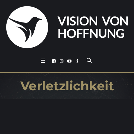
Ver­letz­lich­keit