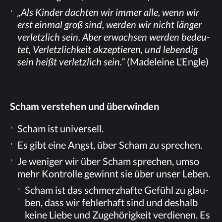
„Als Kin­der dach­ten wir im­mer alle, wenn wir
erst ein­mal groß sind, wer­den wir nicht län­ger
ver­letz­lich sein. Aber er­wach­sen wer­den be­deu­
tet, Ver­letz­lich­keit ak­zep­tie­ren, und le­ben­dig
sein heißt ver­letz­lich sein.“
(Made­lei­ne L’Engle)
Scham ver­ste­hen und überwinden
Scham ist universell.
Es gibt eine Angst, über Scham zu sprechen.
Je we­ni­ger wir über Scham spre­chen, umso
mehr Kon­trol­le ge­winnt sie über un­ser Leben.
Scham ist das schmerz­haf­te Ge­fühl zu glau­
ben, dass wir feh­ler­haft sind und des­halb
kei­ne Lie­be und Zu­ge­hö­rig­keit ver­die­nen. Es