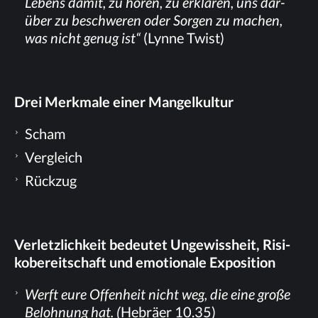
Le­bens da­mit, zu hö­ren, zu er­klä­ren, uns dar­
über zu be­schwe­ren oder Sor­gen zu ma­chen,
was nicht ge­nug ist“
(Lyn­ne Twist)
Drei Merk­ma­le ei­ner Mangelkultur
Scham
Ver­gleich
Rück­zug
Ver­letz­lich­keit be­deu­tet Un­ge­wiss­heit, Ri­si­
ko­be­reit­schaft und emo­tio­na­le Exposition
Werft eure Of­fen­heit nicht weg, die eine gro­ße
Be­loh­nung hat. (
He­brä­er 10.35)