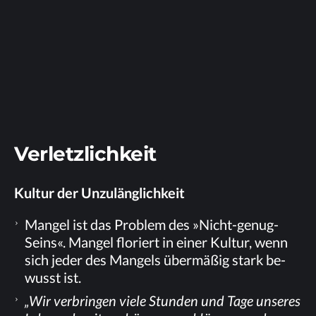
Ver­letz­lich­keit
Kul­tur der Unzulänglichkeit
Man­gel ist das Pro­blem des »Nicht-ge­nug-
Seins«. Man­gel flo­riert in ei­ner Kul­tur, wenn
sich je­der des Man­gels über­mä­ßig stark be­
wusst ist.
„Wir ver­brin­gen vie­le Stun­den und Tage un­se­res