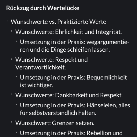
Rück­zug durch Wertelücke
Wunschwer­te vs. Prak­ti­zier­te Werte
Wunschwer­te: Ehr­lich­keit und Integrität.
Um­set­zung in der Pra­xis: weg­ar­gu­men­tie­
ren und die Din­ge schlei­fen lassen.
Wunschwer­te: Re­spekt und
Verantwortlichkeit.
Um­set­zung in der Pra­xis: Be­quem­lich­keit
ist wichtiger.
Wunschwer­te: Dank­bar­keit und Respekt.
Um­set­zung in der Pra­xis: Hän­se­lei­en, al­les
für selbst­ver­ständ­lich halten.
Wunschwert: Gren­zen setzen.
Um­set­zung in der Pra­xis: Re­bel­li­on und