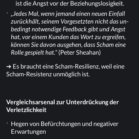
ist die Angst vor der Beziehungslosigkeit.
„Je­des Mal, wenn je­mand ei­nen neu­en Ein­fall
zu­rück­hält, sei­nem Vor­ge­setz­ten nicht das un­
be­dingt not­wen­di­ge Feed­back gibt und Angst
hat, vor ei­nem Kun­den das Wort zu er­grei­fen,
kön­nen Sie da­von aus­ge­hen, dass Scham eine
Rol­le ge­spielt hat.“
(Pe­ter Sheahan)
➔
Es braucht eine Scham-Re­si­li­enz, weil eine
Scham-Re­sis­tenz un­mög­lich ist.
Ver­gleichsar­se­nal zur Un­ter­drü­ckung der
Verletzlichkeit
He­gen von Be­fürch­tun­gen und ne­ga­ti­ver
Erwartungen