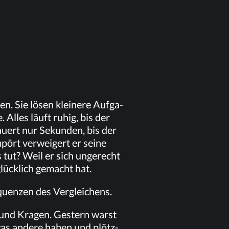
gen. Sie lö­sen klei­ne­re Auf­ga­
 Al­les läuft ru­hig, bis der
au­ert nur Se­kun­den, bis der
­pört ver­wei­gert er sei­ne
s tut? Weil er sich un­ge­recht
lück­lich ge­macht hat.
­quen­zen des Vergleichens.
 und Kra­gen. Ges­tern warst
as an­de­re ha­ben und plötz­