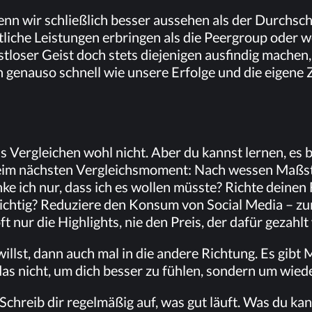
nn wir schließ­lich bes­ser aus­se­hen als der Durch­sc
t­li­che Leis­tun­gen er­brin­gen als die Peer­group oder we
­lo­ser Geist doch stets die­je­ni­gen aus­fin­dig ma­chen
 ge­nau­so schnell wie un­se­re Er­fol­ge und die ei­ge­ne 
s Ver­glei­chen wohl nicht. Aber du kannst ler­nen, es 
beim nächs­ten Ver­gleichs­mo­ment: Nach wes­sen Maß­st
­ke ich nur, dass ich es wol­len müss­te? Rich­te dei­nen 
ich­tig? Re­du­zie­re den Kon­sum von So­cial Me­dia – zu­
ft nur die High­lights, nie den Preis, der da­für ge­zahl
llst, dann auch mal in die an­de­re Rich­tung. Es gibt M
s nicht, um dich bes­ser zu füh­len, son­dern um wie­d
 Schreib dir re­gel­mä­ßig auf, was gut läuft. Was du kan