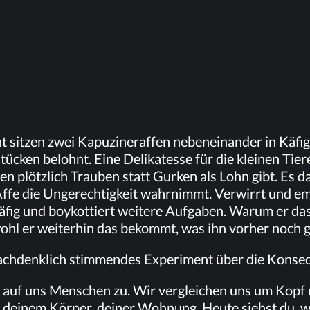
t sit­zen zwei Ka­pu­zi­ner­af­fen ne­ben­ein­an­der in Kä­fi­
cken be­lohnt. Eine De­li­ka­tes­se für die klei­nen Tie­re.
­fen plötz­lich Trau­ben statt Gur­ken als Lohn gibt. Es d
e Affe die Un­ge­rech­tig­keit wahr­nimmt. Ver­wirrt und em
­fig und boy­kot­tiert wei­te­re Auf­ga­ben. War­um er da
wohl er wei­ter­hin das be­kommt, was ihn vor­her noch g
ch­denk­lich stim­men­des Ex­pe­ri­ment über die Kon­se
uch auf uns Men­schen zu. Wir ver­glei­chen uns um Kopf
, dei­nem Kör­per, dei­ner Woh­nung. Heu­te siehst du, w