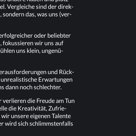
el. Ver­glei­che sind der di­rek­
n, son­dern das, was uns (ver­
­folg­rei­cher oder be­lieb­ter
 fo­kus­sie­ren wir uns auf
üh­len uns klein, un­ge­nü­
Her­aus­for­de­run­gen und Rück­
un­rea­lis­ti­sche Er­war­tun­gen
uns dann noch schlechter.
r ver­lie­ren die Freu­de am Tun
e die Krea­ti­vi­tät, Zu­frie­
r un­se­re ei­ge­nen Ta­len­te
er wird sich schlimms­ten­falls