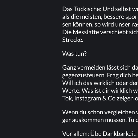
Das Tü­cki­sche: Und selbst we
als die meis­ten, bes­se­re spor
sen kön­nen, so wird un­ser rast
Die Mess­lat­te ver­schiebt sich
Strecke.
Was tun?
Ganz ver­mei­den lässt sich da
ge­gen­zu­steu­ern. Frag dich 
Will ich das wirk­lich oder den
Wer­te. Was ist dir wirk­lich w
Tok, In­sta­gram & Co zei­gen o
Wenn du schon ver­glei­chen wi
ger aus­kom­men müs­sen. Tu da
Vor al­lem: Übe Dank­bar­keit.