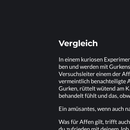
Ver­gleich
In ei­nem ku­rio­sen Ex­pe­ri­men
ben und wer­den mit Gur­ken­stü­
Ver­suchs­lei­ter ei­nem der Af
ver­meint­lich be­nach­tei­lig­t
Gur­ken, rüt­telt wü­tend am Kä
be­han­delt fühlt und das, ob­
Ein amü­san­tes, wenn auch na
Was für Af­fen gilt, trifft a
du zu­frie­den mit dei­nem Job