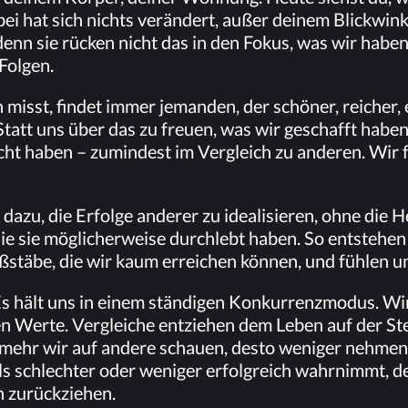
­bei hat sich nichts ver­än­dert, au­ßer dei­nem Blick­win­k
 denn sie rü­cken nicht das in den Fo­kus, was wir ha­be
 Folgen.
misst, fin­det im­mer je­man­den, der schö­ner, rei­cher, er
tatt uns über das zu freu­en, was wir ge­schafft ha­ben,
ht ha­ben – zu­min­dest im Ver­gleich zu an­de­ren. Wir f
zu, die Er­fol­ge an­de­rer zu idea­li­sie­ren, ohne die 
die sie mög­li­cher­wei­se durch­lebt ha­ben. So ent­ste­hen 
­stä­be, die wir kaum er­rei­chen kön­nen, und füh­len 
s hält uns in ei­nem stän­di­gen Kon­kur­renz­mo­dus. Wi
n Wer­te. Ver­glei­che ent­zie­hen dem Le­ben auf der Stel­l
ehr wir auf an­de­re schau­en, des­to we­ni­ger neh­men wi
s schlech­ter oder we­ni­ger er­folg­reich wahr­nimmt, d
en zurückziehen.