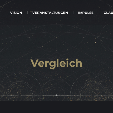
VI­SI­ON
VER­AN­STAL­TUN­GEN
IM­PUL­SE
GLAU
Ver­gleich