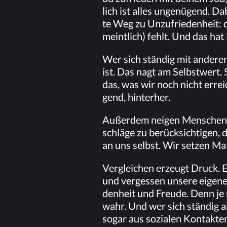
lich ist al­les un­ge­nü­gend. Da
te Weg zu Un­zu­frie­den­heit:
meint­lich) fehlt. Und das hat
Wer sich stän­dig mit an­de­ren 
ist. Das nagt am Selbst­wert. S
das, was wir noch nicht er­reic
gend, hinterher.
Au­ßer­dem nei­gen Men­schen da
schlä­ge zu be­rück­sich­ti­gen, 
an uns selbst. Wir set­zen Maß
Ver­glei­chen er­zeugt Druck. E
und ver­ges­sen un­se­re ei­ge­ne
den­heit und Freu­de. Denn je m
wahr. Und wer sich stän­dig al
so­gar aus so­zia­len Kon­tak­t