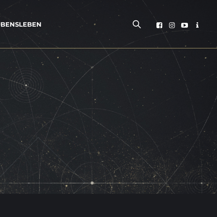
­BENS­LE­BEN