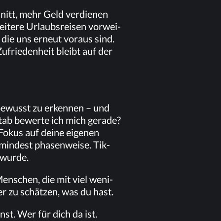
hnitt, mehr Geld ver­die­nen
i­te­re Ur­laubs­rei­sen vor­wei­
, die uns er­neut vor­aus sind.
Zu­frie­den­heit bleibt auf der
be­wusst zu er­ken­nen – und
ab be­wer­te ich mich ge­ra­de?
Fo­kus auf dei­ne ei­ge­nen
min­dest pha­sen­wei­se. Tik­
t wurde.
en­schen, die mit viel we­ni­
er zu schät­zen, was du hast.
nst. Wer für dich da ist.