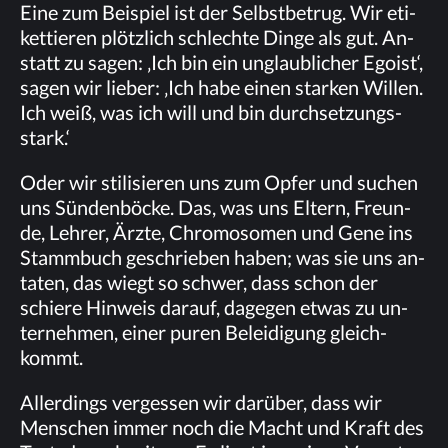
Eine zum Bei­spiel ist der Selbst­be­trug. Wir eti­
ket­tie­ren plötz­lich schlech­te Din­ge als gut. An­
statt zu sa­gen: ‚Ich bin ein un­glaub­li­cher Ego­ist‘,
sa­gen wir lie­ber: ‚Ich habe ei­nen star­ken Wil­len.
Ich weiß, was ich will und bin durch­set­zungs­
stark.‘
Oder wir sti­li­sie­ren uns zum Op­fer und su­chen
uns Sün­den­bö­cke. Das, was uns El­tern, Freun­
de, Leh­rer, Ärz­te, Chro­mo­so­men und Gene ins
Stamm­buch ge­schrie­ben ha­ben; was sie uns an­
ta­ten, das wiegt so schwer, dass schon der
schie­re Hin­weis dar­auf, da­ge­gen et­was zu un­
ter­neh­men, ei­ner pu­ren Be­lei­di­gung gleich­
kommt.
Al­ler­dings ver­ges­sen wir dar­über, dass wir
Men­schen im­mer noch die Macht und Kraft des