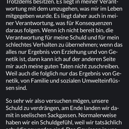
Trotz­dems be­sit­zen. Es liegt in mei­ner Ver­ant­
wor­tung mit dem um­zu­ge­hen, was mir im Le­ben
mit­ge­ge­ben wur­de. Es liegt da­her auch in mei­
ner Ver­ant­wor­tung, was für Kon­se­quen­zen
dar­aus fol­gen. Wenn ich nicht be­reit bin, die
Ver­ant­wor­tung für mei­ne Schuld und für mein
schlech­tes Ver­hal­ten zu über­neh­men; wenn das
al­les nur Er­geb­nis von Er­zie­hung und von Ge­
ne­tik ist, dann kann ich auf der an­de­ren Sei­te
mir auch mei­ne gu­ten Ta­ten nicht zu­schrei­ben.
Weil auch die folg­lich nur das Er­geb­nis von Ge­
ne­tik, von Fa­mi­lie und so­zia­len Um­welt­ein­flüs­
sen sind.
So sehr wir also ver­su­chen mö­gen, un­se­re
Schuld zu ver­drän­gen, am Ende lan­den wir da­
mit in see­li­schen Sack­gas­sen. Nor­ma­ler­wei­se
ha­ben wir ein Schuld­ge­fühl, weil wir tat­säch­lich