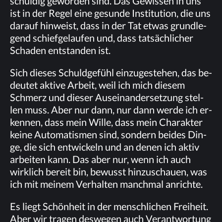
schul­dig ge­wor­den sind. Das Ge­wis­sen in uns
ist in der Re­gel eine ge­sun­de In­sti­tu­ti­on, die uns
dar­auf hin­weist, dass in der Tat et­was grund­le­
gend schief­ge­lau­fen und, dass tat­säch­li­cher
Scha­den ent­stan­den ist.
Sich die­ses Schuld­ge­fühl ein­zu­ge­ste­hen, das be­
deu­tet ak­ti­ve Ar­beit, weil ich mich die­sem
Schmerz und die­ser Aus­ein­an­der­set­zung stel­
len muss. Aber nur dann, nur dann wer­de ich er­
ken­nen, dass mein Wil­le, dass mein Cha­rak­ter
kei­ne Au­to­ma­tis­men sind, son­dern bei­des Din­
ge, die sich ent­wi­ckeln und an de­nen ich ak­tiv
ar­bei­ten kann. Das aber nur, wenn ich auch
wirk­lich be­reit bin, be­wusst hin­zu­schau­en, was
ich mit mei­nem Ver­hal­ten manch­mal an­rich­te.
Es liegt Schön­heit in der mensch­li­chen Frei­heit.
Aber wir tra­gen des­we­gen auch Ver­ant­wor­tung