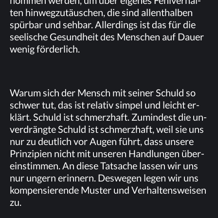
ten hin­weg­zu­täu­schen, die sind al­lent­hal­ben
spür­bar und seh­bar. Al­ler­dings ist das für die
see­li­sche Ge­sund­heit des Men­schen auf Dau­er
we­nig för­der­lich.
War­um sich der Mensch mit sei­ner Schuld so
schwer tut, das ist re­la­tiv sim­pel und leicht er­
klärt. Schuld ist schmerz­haft. Zu­min­dest die un­
ver­dräng­te Schuld ist schmerz­haft, weil sie uns
nur zu deut­lich vor Au­gen führt, dass un­se­re
Prin­zi­pi­en nicht mit un­se­ren Hand­lun­gen über­
ein­stim­men. An die­se Tat­sa­che las­sen wir uns
nur un­gern er­in­nern. Des­we­gen le­gen wir uns
kom­pen­sie­ren­de Mus­ter und Ver­hal­tens­wei­sen
zu.