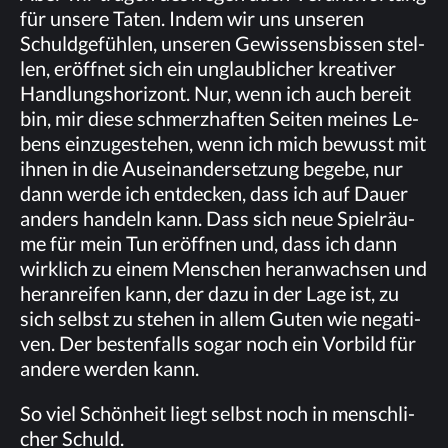
für un­se­re Ta­ten. In­dem wir uns un­se­ren
Schuld­ge­füh­len, un­se­ren Ge­wis­sens­bis­sen stel­
len, er­öff­net sich ein un­glaub­li­cher krea­ti­ver
Hand­lungs­ho­ri­zont. Nur, wenn ich auch be­reit
bin, mir die­se schmerz­haf­ten Sei­ten mei­nes Le­
bens ein­zu­ge­ste­hen, wenn ich mich be­wusst mit
ih­nen in die Aus­ein­an­der­set­zung be­ge­be, nur
dann wer­de ich ent­de­cken, dass ich auf Dau­er
an­ders han­deln kann. Dass sich neue Spiel­räu­
me für mein Tun er­öff­nen und, dass ich dann
wirk­lich zu ei­nem Men­schen her­an­wach­sen und
her­an­rei­fen kann, der dazu in der Lage ist, zu
sich selbst zu ste­hen in al­lem Gu­ten wie ne­ga­ti­
ven. Der bes­ten­falls so­gar noch ein Vor­bild für
an­de­re wer­den kann.
So viel Schön­heit liegt selbst noch in mensch­li­
cher Schuld.