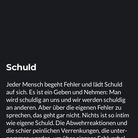
Schuld
Je­der Mensch be­geht Feh­ler und lädt Schuld
auf sich. Es ist ein Ge­ben und Neh­men: Man
wird schul­dig an uns und wir wer­den schul­dig
an an­de­ren. Aber über die ei­ge­nen Feh­ler zu
spre­chen, das geht gar nicht. Nichts ist so in­tim
wie ei­ge­ne Schuld. Die Ab­wehr­re­ak­tio­nen und
die schier pein­li­chen Ver­ren­kun­gen, die un­ter­
nom­men wer­den, um über ei­ge­nes Fehl­ver­hal­