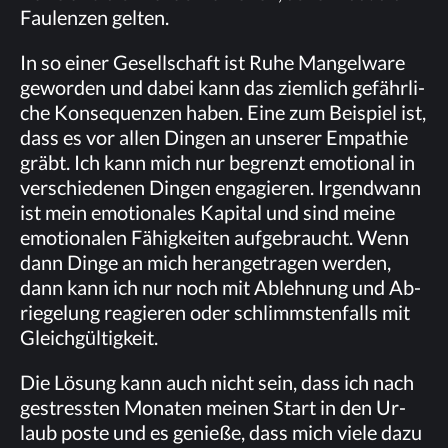
Fau­len­zen gelten.
In so ei­ner Ge­sell­schaft ist Ruhe Man­gel­wa­re
ge­wor­den und da­bei kann das ziem­lich ge­fähr­li­
che Kon­se­quen­zen ha­ben. Eine zum Bei­spiel ist,
dass es vor al­len Din­gen an un­se­rer Em­pa­thie
gräbt. Ich kann mich nur be­grenzt emo­tio­nal in
ver­schie­de­nen Din­gen en­ga­gie­ren. Ir­gend­wann
ist mein emo­tio­na­les Ka­pi­tal und sind mei­ne
emo­tio­na­len Fä­hig­kei­ten auf­ge­braucht. Wenn
dann Din­ge an mich her­an­ge­tra­gen wer­den,
dann kann ich nur noch mit Ab­leh­nung und Ab­
rie­ge­lung re­agie­ren oder schlimms­ten­falls mit
Gleichgültigkeit.
Die Lö­sung kann auch nicht sein, dass ich nach
ge­stress­ten Mo­na­ten mei­nen Start in den Ur­
laub pos­te und es ge­nie­ße, dass mich vie­le dazu