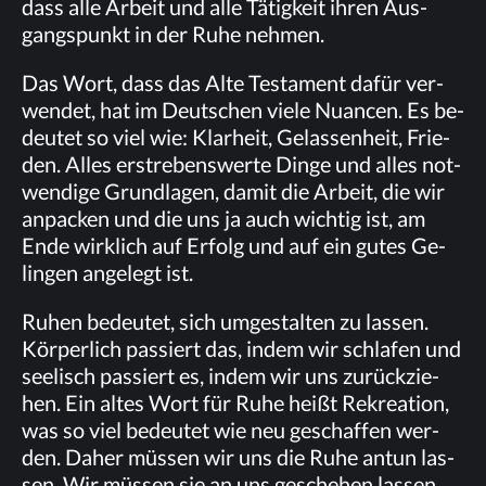
dass alle Ar­beit und alle Tä­tig­keit ih­ren Aus­
gangs­punkt in der Ruhe nehmen.
Das Wort, dass das Alte Tes­ta­ment da­für ver­
wen­det, hat im Deut­schen vie­le Nu­an­cen. Es be­
deu­tet so viel wie: Klar­heit, Ge­las­sen­heit, Frie­
den. Al­les er­stre­bens­wer­te Din­ge und al­les not­
wen­di­ge Grund­la­gen, da­mit die Ar­beit, die wir
an­pa­cken und die uns ja auch wich­tig ist, am
Ende wirk­lich auf Er­folg und auf ein gu­tes Ge­
lin­gen an­ge­legt ist.
Ru­hen be­deu­tet, sich um­ge­stal­ten zu las­sen.
Kör­per­lich pas­siert das, in­dem wir schla­fen und
see­lisch pas­siert es, in­dem wir uns zu­rück­zie­
hen. Ein al­tes Wort für Ruhe heißt Re­krea­ti­on,
was so viel be­deu­tet wie neu ge­schaf­fen wer­
den. Da­her müs­sen wir uns die Ruhe an­tun las­
sen. Wir müs­sen sie an uns ge­sche­hen las­sen