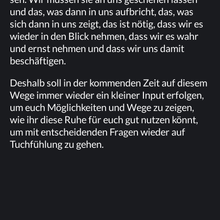
und das, was dann in uns auf­bricht, das, was
sich dann in uns zeigt, das ist nö­tig, dass wir es
wie­der in den Blick neh­men, dass wir es wahr
und ernst neh­men und dass wir uns da­mit
beschäftigen.
Des­halb soll in der kom­men­den Zeit auf die­sem
Wege im­mer wie­der ein klei­ner In­put er­fol­gen,
um euch Mög­lich­kei­ten und Wege zu zei­gen,
wie ihr die­se Ruhe für euch gut nut­zen könnt,
um mit ent­schei­den­den Fra­gen wie­der auf
Tuch­füh­lung zu gehen.