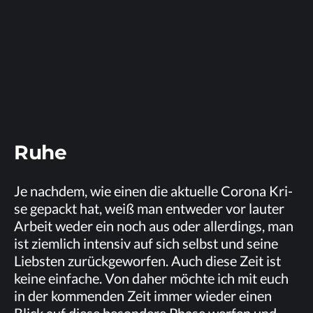
Ruhe
Je nach­dem, wie ei­nen die ak­tu­el­le Co­ro­na Kri­
se ge­packt hat, weiß man ent­we­der vor lau­ter
Ar­beit we­der ein noch aus oder al­ler­dings, man
ist ziem­lich in­ten­siv auf sich selbst und sei­ne
Liebs­ten zu­rück­ge­wor­fen. Auch die­se Zeit ist
kei­ne ein­fa­che. Von da­her möch­te ich mit euch
in der kom­men­den Zeit im­mer wie­der ei­nen
Blick auf die­se be­son­de­re Pha­se wer­fen und