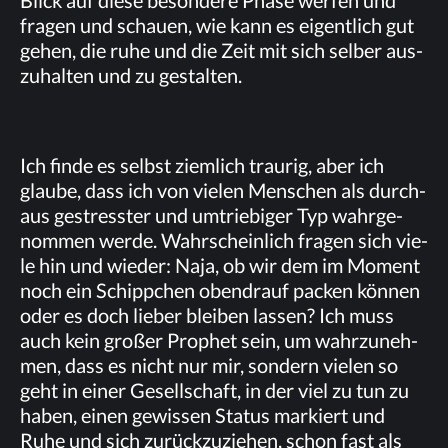
fra­gen und schau­en, wie kann es ei­gent­lich gut
ge­hen, die ruhe und die Zeit mit sich sel­ber aus­
zu­hal­ten und zu gestalten.
Ich fin­de es selbst ziem­lich trau­rig, aber ich
glau­be, dass ich von vie­len Men­schen als durch­
aus ge­stress­ter und um­trie­bi­ger Typ wahr­ge­
nom­men wer­de. Wahr­schein­lich fra­gen sich vie­
le hin und wie­der: Naja, ob wir dem im Mo­ment
noch ein Schipp­chen oben­drauf pa­cken kön­nen
oder es doch lie­ber blei­ben las­sen? Ich muss
auch kein gro­ßer Pro­phet sein, um wahr­zu­neh­
men, dass es nicht nur mir, son­dern vie­len so
geht in ei­ner Ge­sell­schaft, in der viel zu tun zu
ha­ben, ei­nen ge­wis­sen Sta­tus mar­kiert und
Ruhe und sich zu­rück­zu­zie­hen, schon fast als