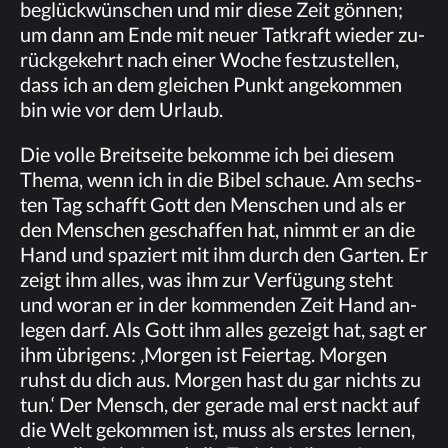
be­glück­wün­schen und mir die­se Zeit gön­nen;
um dann am Ende mit neu­er Tat­kraft wie­der zu­
rück­ge­kehrt nach ei­ner Wo­che fest­zu­stel­len,
dass ich an dem glei­chen Punkt an­ge­kom­men
bin wie vor dem Urlaub.
Die vol­le Breit­sei­te be­kom­me ich bei die­sem
The­ma, wenn ich in die Bi­bel schaue. Am sechs­
ten Tag schafft Gott den Men­schen und als er
den Men­schen ge­schaf­fen hat, nimmt er an die
Hand und spa­ziert mit ihm durch den Gar­ten. Er
zeigt ihm al­les, was ihm zur Ver­fü­gung steht
und wor­an er in der kom­men­den Zeit Hand an­
le­gen darf. Als Gott ihm al­les ge­zeigt hat, sagt er
ihm üb­ri­gens: ‚Mor­gen ist Fei­er­tag. Mor­gen
ruhst du dich aus. Mor­gen hast du gar nichts zu
tun.‘ Der Mensch, der ge­ra­de mal erst nackt auf
die Welt ge­kom­men ist, muss als ers­tes ler­nen,