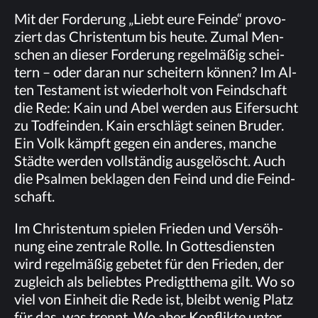
Mit der For­de­rung „Liebt eure Fein­de“ pro­vo­
ziert das Chris­ten­tum bis heu­te. Zu­mal Men­
schen an die­ser For­de­rung re­gel­mä­ßig schei­
tern – oder dar­an nur schei­tern kön­nen? Im Al­
ten Tes­ta­ment ist wie­der­holt von Feind­schaft
die Rede: Kain und Abel wer­den aus Ei­fer­sucht
zu Tod­fein­den. Kain er­schlägt sei­nen Bru­der.
Ein Volk kämpft ge­gen ein an­de­res, man­che
Städ­te wer­den voll­stän­dig aus­ge­löscht. Auch
die Psal­men be­kla­gen den Feind und die Feind­
schaft.
Im Chris­ten­tum spie­len Frie­den und Ver­söh­
nung eine zen­tra­le Rol­le. In Got­tes­diens­ten
wird re­gel­mä­ßig ge­be­tet für den Frie­den, der
zu­gleich als be­lieb­tes Pre­digt­the­ma gilt. Wo so
viel von Ein­heit die Rede ist, bleibt we­nig Platz
für das, was trennt. Wo aber Kon­flik­te un­ter