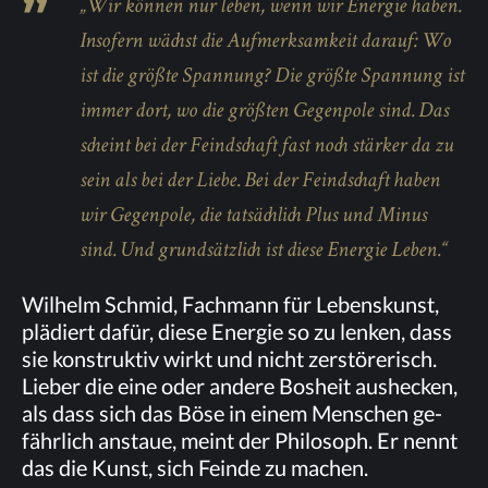
„Wir kön­nen nur le­ben, wenn wir En­er­gie ha­ben.
In­so­fern wächst die Auf­merk­sam­keit dar­auf: Wo
ist die größ­te Span­nung? Die größ­te Span­nung ist
im­mer dort, wo die größ­ten Ge­gen­po­le sind. Das
scheint bei der Feind­schaft fast noch stär­ker da zu
sein als bei der Lie­be. Bei der Feind­schaft ha­ben
wir Ge­gen­po­le, die tat­säch­lich Plus und Mi­nus
sind. Und grund­sätz­lich ist die­se En­er­gie Le­ben.“
Wil­helm Schmid, Fach­mann für Le­bens­kunst,
plä­diert da­für, die­se En­er­gie so zu len­ken, dass
sie kon­struk­tiv wirkt und nicht zer­stö­re­risch.
Lie­ber die eine oder an­de­re Bos­heit aus­he­cken,
als dass sich das Böse in ei­nem Men­schen ge­
fähr­lich an­staue, meint der Phi­lo­soph. Er nennt
das die Kunst, sich Fein­de zu ma­chen.