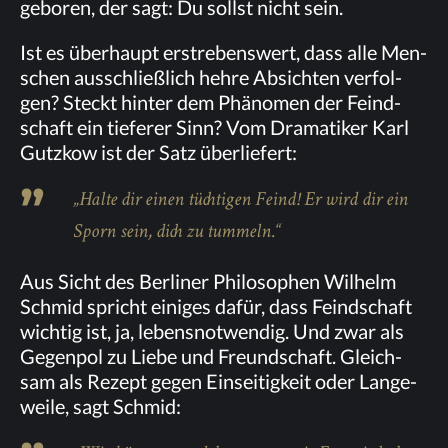
ge­bo­ren, der sagt: Du sollst nicht sein.
Ist es über­haupt er­stre­bens­wert, dass alle Men­
schen aus­schließ­lich heh­re Ab­sich­ten ver­fol­
gen? Steckt hin­ter dem Phä­no­men der Feind­
schaft ein tie­fe­rer Sinn? Vom Dra­ma­ti­ker Karl
Gutz­kow ist der Satz über­lie­fert:
„Hal­te dir ei­nen tüch­ti­gen Feind! Er wird dir ein
Sporn sein, dich zu tum­meln.“
Aus Sicht des Ber­li­ner Phi­lo­so­phen Wil­helm
Schmid spricht ei­ni­ges da­für, dass Feind­schaft
wich­tig ist, ja, le­bens­not­wen­dig. Und zwar als
Ge­gen­pol zu Lie­be und Freund­schaft. Gleich­
sam als Re­zept ge­gen Ein­sei­tig­keit oder Lan­ge­
wei­le, sagt Schmid: