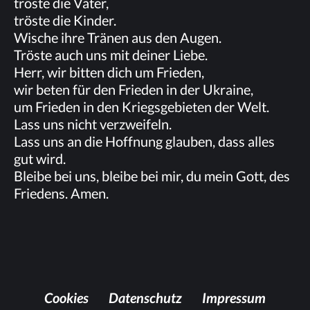
trös­te die Väter,
trös­te die Kinder.
Wi­sche ihre Trä­nen aus den Augen.
Trös­te auch uns mit dei­ner Lie­be.
Herr, wir bit­ten dich um Frieden,
wir be­ten für den Frie­den in der Ukraine,
um Frie­den in den Kriegs­ge­bie­ten der Welt.
Lass uns nicht verzweifeln.
Lass uns an die Hoff­nung glau­ben, dass al­les
gut wird.
Blei­be bei uns, blei­be bei mir, du mein Gott, des
Frie­dens. Amen.
Coo­kies
Da­ten­schutz
Im­pres­sum