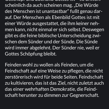
schein­lich da auch schei­nen mag. „Die Wür­de
des Men­schen ist un­an­tast­bar“ fußt ge­nau dar­
auf. Der Men­schen als Eben­bild Got­tes ist mit
ei­ner Wür­de aus­ge­stat­tet, die ihm kei­ner neh­
men kann, nicht ein­mal er sich selbst. Des­we­gen
gibt es die fei­ne bi­bli­sche Un­ter­schei­dung zwi­
schen dem Sün­der und der Sün­de. Die Sün­de
wird im­mer ab­ge­lehnt. Der Sün­der nie, weil er
Got­tes Schöp­fung bleibt.
Fein­den wohl zu wol­len als Fein­den, um die
Feind­schaft auf eine Wei­se zu pfle­gen, die nicht
zer­stö­re­risch wird für bei­de Sei­ten. Feind­schaft
zu kul­ti­vie­ren, das ist das Ziel, nicht zu­letzt auch
das ei­ner wehr­haf­ten De­mo­kra­tie, die Feind­
schaft her­un­ter zu dim­men zur Geg­ner­schaft.