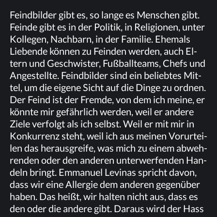
Feind­bil­der gibt es, so lan­ge es Men­schen gibt.
Fein­de gibt es in der Po­li­tik, in Re­li­gio­nen, un­ter
Kol­le­gen, Nach­barn, in der Fa­mi­lie. Ehe­mals
Lie­ben­de kön­nen zu Fein­den wer­den, auch El­
tern und Ge­schwis­ter, Fuß­ball­teams, Chefs und
An­ge­stell­te. Feind­bil­der sind ein be­lieb­tes Mit­
tel, um die ei­ge­ne Sicht auf die Din­ge zu ord­nen.
Der Feind ist der Frem­de, von dem ich mei­ne, er
könn­te mir ge­fähr­lich wer­den, weil er an­de­re
Zie­le ver­folgt als ich selbst. Weil er mit mir in
Kon­kur­renz steht, weil ich aus mei­nen Vor­ur­tei­
len das her­aus­grei­fe, was mich zu ei­nem ab­weh­
ren­den oder den an­de­ren un­ter­wer­fen­den Han­
deln bringt. Em­ma­nu­el Le­vi­n­as spricht da­von,
dass wir eine All­er­gie dem an­de­ren ge­gen­über
ha­ben. Das heißt, wir hal­ten nicht aus, dass es
den oder die an­de­re gibt. Dar­aus wird der Hass