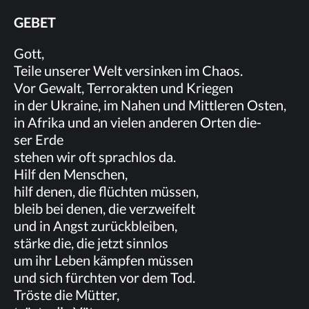
GE­BET
Gott,
Tei­le un­se­rer Welt ver­sin­ken im Chaos.
Vor Ge­walt, Ter­ror­ak­ten und Kriegen
in der Ukrai­ne, im Na­hen und Mitt­le­ren Os­ten,
in Afri­ka und an vie­len an­de­ren Or­ten die­
ser Erde
ste­hen wir oft sprach­los da.
Hilf den Menschen,
hilf de­nen, die flüch­ten müssen,
bleib bei de­nen, die verzweifelt
und in Angst zurückbleiben,
stär­ke die, die jetzt sinnlos
um ihr Le­ben kämp­fen müssen
und sich fürch­ten vor dem Tod.
Trös­te die Mütter,