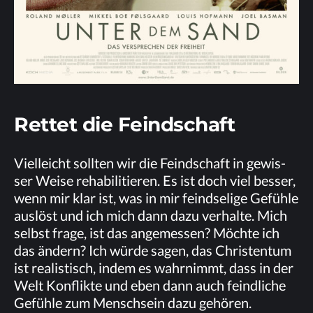
Ret­tet die Feindschaft
Viel­leicht soll­ten wir die Feind­schaft in ge­wis­
ser Wei­se re­ha­bi­li­tie­ren. Es ist doch viel bes­ser,
wenn mir klar ist, was in mir feind­se­li­ge Ge­füh­le
aus­löst und ich mich dann dazu ver­hal­te. Mich
selbst fra­ge, ist das an­ge­mes­sen? Möch­te ich
das än­dern? Ich wür­de sa­gen, das Chris­ten­tum
ist rea­lis­tisch, in­dem es wahr­nimmt, dass in der
Welt Kon­flik­te und eben dann auch feind­li­che
Ge­füh­le zum Mensch­sein dazu ge­hö­ren.