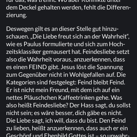
dem De­ckel ge­hal­ten wer­den, fehlt die Dif­fe­ren­
zie­rung.
Des­we­gen gilt es an die­ser Stel­le gut hin­zu­
schau­en. „Die Lie­be freut sich an der Wahr­heit“,
wie es Pau­lus for­mu­lier­te und sich zum Hoch­
zeits­klas­si­ker ge­mau­sert hat. Fein­des­lie­be setzt
also die Wahr­heit vor­aus, an­zu­er­ken­nen, dass
es ei­nen FEIND gibt. Je­sus löst die Span­nung
zum Ge­gen­über nicht in Wohl­ge­fal­len auf. Die
Ka­te­go­rien sind fest­ge­legt: Feind bleibt Feind.
Er ist nicht mein Freund, mit dem ich auf ein
net­tes Pläusch­chen Kaf­fee­trin­ken gehe. Was
also heißt Fein­des­lie­be? Der Hass sagt, du sollst
nicht sein; es wäre bes­ser, dich gäbe es nicht.
Die Lie­be sagt, ich will, dass du bist. Den Feind
zu lie­ben, heißt an­zu­er­ken­nen, dass auch er ein
Ge­schöpf und Eben­bild Got­tes ist – so un­wahr­