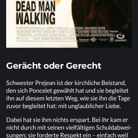
Ge­rächt oder Gerecht
Schwes­ter Pre­jean ist der kirch­li­che Bei­stand,
den sich Pon­ce­let ge­wählt hat und sie be­glei­tet
ihn auf die­sem letz­ten Weg, wie sie ihn die Tage
zu­vor be­glei­tet hat: mit un­glaub­li­cher Liebe.
Da­bei hat sie ihm nichts er­spart. Bei ihr kam er
nicht durch mit sei­nen viel­fäl­ti­gen Schuld­ab­wei­
sun­gen; sie for­der­te Re­spekt ein – ein­fach weil