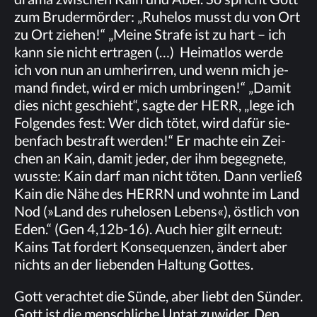
zum Bru­der­mör­der: „Ru­he­los musst du von Ort
zu Ort zie­hen!“ „Mei­ne Stra­fe ist zu hart – ich
kann sie nicht er­tra­gen (…) Hei­mat­los wer­de
ich von nun an um­her­ir­ren, und wenn mich je­
mand fin­det, wird er mich um­brin­gen!“ „Da­mit
dies nicht ge­schieht“, sag­te der HERR, „lege ich
Fol­gen­des fest: Wer dich tö­tet, wird da­für sie­
ben­fach be­straft wer­den!“ Er mach­te ein Zei­
chen an Kain, da­mit je­der, der ihm be­geg­ne­te,
wuss­te: Kain darf man nicht tö­ten. Dann ver­ließ
Kain die Nähe des HERRN und wohn­te im Land
Nod (»Land des ru­he­lo­sen Le­bens«), öst­lich von
Eden.“ (Gen 4,12b-16). Auch hier gilt er­neut:
Kains Tat for­dert Kon­se­quen­zen, än­dert aber
nichts an der lie­ben­den Hal­tung Gottes.
Gott ver­ach­tet die Sün­de, aber liebt den Sün­der.
Gott ist die mensch­li­che Un­tat zu­wi­der. Den