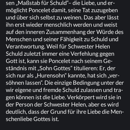
sen „Maß­stab für Schuld“– die Lie­be, und er­
mög­licht Pon­ce­let da­mit, sei­ne Tat zu­zu­ge­ben
und über sich selbst zu wei­nen. Das aber lässt
ihn erst wie­der mensch­lich wer­den und weist
auf den in­ne­ren Zu­sam­men­hang der Wür­de des
Men­schen und sei­ner Fä­hig­keit zu Schuld und
Ver­ant­wor­tung. Weil für Schwes­ter He­len
Schuld zu­letzt im­mer eine Ver­feh­lung ge­gen
Gott ist, kann sie Pon­ce­let nach sei­nem Ge­
ständ­nis mit „Sohn Got­tes“ ti­tu­lie­ren: Er, der
sich nur als „Hu­ren­sohn“ kann­te, hat sich „ver­
söh­nen las­sen“. Die ein­zi­ge Be­din­gung un­ter der
wir ei­ge­ne und frem­de Schuld zu­las­sen und tra­
gen kön­nen ist die Lie­be. Ver­kör­pert wird sie in
der Per­son der Schwes­ter He­len, aber es wird
deut­lich, dass der Grund für ihre Lie­be die Men­
schen­lie­be Got­tes ist.