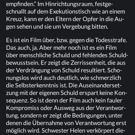
emp­fin­den.“ Im Hin­rich­tungs­raum, fest­ge­
schnallt auf dem Exe­ku­ti­ons­tisch wie an ei­nem
Kreuz, kann er den El­tern der Op­fer in die Au­
gen se­hen und sie um Ver­ge­bung bitten.
Es ist ein Film über, bzw. ge­gen die To­des­stra­fe.
Das auch, ja. Aber mehr noch ist es ein Film
über mensch­li­che Schuld und feh­len­des Schuld­
be­wusst­sein. Er zeigt die Zer­ris­sen­heit, die aus
der Ver­drän­gung von Schuld re­sul­tiert. Scho­
nungs­los wird auch deut­lich, wie schmerz­lich
die Selbst­er­kennt­nis ist. Die Aus­ein­an­der­set­
zung mit der ei­ge­nen Schuld er­spart kei­ne Kon­
se­quenz. So ist denn der Film auch kein fau­ler
Kom­pro­miss oder Aus­weg aus der Ver­ant­wor­
tung, son­dern er zeigt die Be­din­gun­gen, un­ter
de­nen die Über­nah­me von Ver­ant­wor­tung erst
mög­lich wird. Schwes­ter He­len ver­kör­pert die­