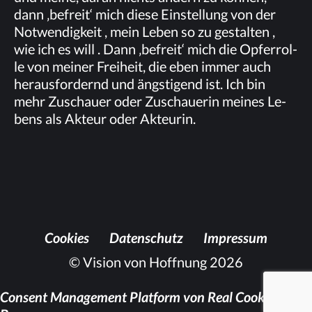
dann ‚be­freit‘ mich die­se Ein­stel­lung von der
Not­wen­dig­keit , mein Le­ben so zu ge­stal­ten ,
wie ich es will . Dann ‚be­freit‘ mich die Op­fer­rol­
le von mei­ner Frei­heit, die eben im­mer auch
her­aus­for­dernd und ängs­ti­gend ist. Ich bin
mehr Zu­schau­er oder Zu­schaue­rin mei­nes Le­
bens als Ak­teur oder Akteurin.
Coo­kies
Da­ten­schutz
Im­pres­sum
© Vision von Hoffnung 2026
Consent Management Platform von Real Cookie