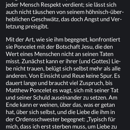
je­der Mensch Re­spekt ver­dient; sie lässt sich
auch nicht täu­schen von sei­nem höh­nisch-über­
heb­li­chen Ge­schwätz, das doch Angst und Ver­
let­zung preisgibt.
Mit der Art, wie sie ihm be­geg­net, kon­fron­tiert
sie Pon­ce­let mit der Bot­schaft Jesu, die den
Wert ei­nes Men­schen nicht an sei­nen Ta­ten
misst. Zu­nächst kann er ih­rer (und Got­tes) Lie­
be nicht trau­en, be­lügt sich selbst mehr als alle
an­de­ren. Von Ein­sicht und Reue kei­ne Spur. Es
dau­ert lan­ge und braucht viel Zu­spruch, bis
Matthew Pon­ce­let es wagt, sich mit sei­ner Tat
und sei­ner Schuld aus­ein­an­der zu set­zen. Am
Ende kann er wei­nen, über das, was er ge­tan
hat, über sich selbst, und die Lie­be die ihm in
der Or­dens­schwes­ter be­geg­net: „Ty­pisch für
mich, dass ich erst ster­ben muss, um Lie­be zu