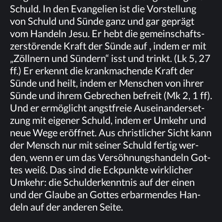
Schuld. In den Evan­ge­li­en ist die Vor­stel­lung
von Schuld und Sün­de ganz und gar ge­prägt
vom Han­deln Jesu. Er hebt die ge­mein­schafts­
zer­stö­ren­de Kraft der Sün­de auf , in­dem er mit
„Zöll­nern und Sün­dern“ isst und trinkt. (Lk 5, 27
ff.) Er er­kennt die krank­ma­chen­de Kraft der
Sün­de und heilt, in­dem er Men­schen von ih­rer
Sün­de und ih­rem Ge­bre­chen be­freit (Mk 2, 1 ff).
Und er er­mög­licht angst­freie Aus­ein­an­der­set­
zung mit ei­ge­ner Schuld, in­dem er Um­kehr und
neue Wege er­öff­net. Aus christ­li­cher Sicht kann
der Mensch nur mit sei­ner Schuld fer­tig wer­
den, wenn er um das Ver­söh­nungs­han­deln Got­
tes weiß. Das sind die Eck­punk­te wirk­li­cher
Um­kehr: die Schuld­er­kennt­nis auf der ei­nen
und der Glau­be an Got­tes er­bar­men­des Han­
deln auf der an­de­ren Seite.