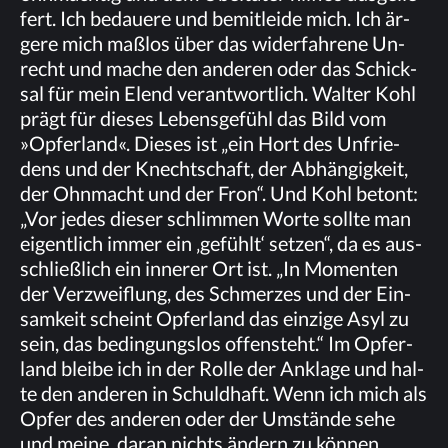
fert. Ich be­daue­re und be­mit­lei­de mich. Ich är­
ge­re mich maß­los über das wi­der­fah­re­ne Un­
recht und ma­che den an­de­ren oder das Schick­
sal für mein Elend ver­ant­wort­lich. Wal­ter Kohl
prägt für die­ses Le­bens­ge­fühl das Bild vom
»Op­fer­land«. Die­ses ist „ein Hort des Un­frie­
dens und der Knecht­schaft, der Ab­hän­gig­keit,
der Ohn­macht und der Fron“. Und Kohl be­tont:
„Vor je­des die­ser schlim­men Wor­te soll­te man
ei­gent­lich im­mer ein ‚ge­fühlt‘ set­zen“, da es aus­
schließ­lich ein in­ne­rer Ort ist. „In Mo­men­ten
der Ver­zweif­lung, des Schmer­zes und der Ein­
sam­keit scheint Op­fer­land das ein­zi­ge Asyl zu
sein, das be­din­gungs­los of­fen­steht.“ Im Op­fer­
land blei­be ich in der Rol­le der An­kla­ge und hal­
te den an­de­ren in Schuld­haft. Wenn ich mich als
Op­fer des an­de­ren oder der Um­stän­de sehe
und mei­ne, dar­an nichts än­dern zu kön­nen,