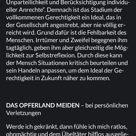
Un­par­tei­lich­keit und Be­rück­sich­ti­gung in­di­vi­du­
el­ler An­rech­te“. Dem­nach ist das Sta­di­um der
voll­kom­me­nen Ge­rech­tig­keit ein Ide­al, das in
der Ge­sell­schaft an­ge­strebt, aber nie völ­lig er­
reicht wird. Grund da­für ist die Fehl­bar­keit des
Men­schen. Irr­tü­mer und Zwei­fel be­geg­nen ihm
tag­täg­lich, ge­ben ihm aber gleich­zei­tig die Mög­
lich­keit zur Selbst­re­fle­xi­on. Durch die­se kann
der Mensch Si­tua­tio­nen kri­tisch be­ur­tei­len und
sein Han­deln an­pas­sen, um dem Ide­al der Ge­
rech­tig­keit in Zu­kunft nä­her zu kommen.
DAS OP­FER­LAND MEI­DEN
– bei per­sön­li­chen
Verletzungen
Wer­de ich ge­kränkt, dann füh­le ich mich rat­los,
ohn­mäch­tig und dem Übel­tä­ter hilf­los aus­ge­lie­