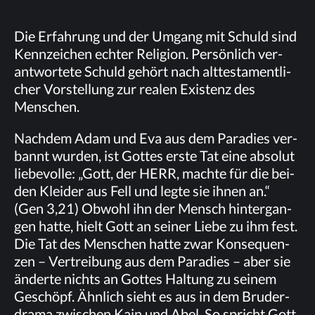
Die Er­fah­rung und der Um­gang mit Schuld sind
Kenn­zei­chen ech­ter Re­li­gi­on. Per­sön­lich ver­
ant­wor­te­te Schuld ge­hört nach alt­tes­ta­ment­li­
cher Vor­stel­lung zur rea­len Exis­tenz des
Menschen.
Nach­dem Adam und Eva aus dem Pa­ra­dies ver­
bannt wur­den, ist Got­tes ers­te Tat eine ab­so­lut
lie­be­vol­le: „Gott, der HERR, mach­te für die bei­
den Klei­der aus Fell und leg­te sie ih­nen an.“
(Gen 3,21) Ob­wohl ihn der Mensch hin­ter­gan­
gen hat­te, hielt Gott an sei­ner Lie­be zu ihm fest.
Die Tat des Men­schen hat­te zwar Kon­se­quen­
zen – Ver­trei­bung aus dem Pa­ra­dies – aber sie
än­der­te nichts an Got­tes Hal­tung zu sei­nem
Ge­schöpf. Ähn­lich sieht es aus in dem Bru­der­
dra­ma zwi­schen Kain und Abel. So spricht Gott