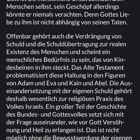
Men­schen selbst, sein Ge­schöpf al­ler­dings
könn­te er nie­mals ver­ach­ten. Denn Got­tes Lie­
be zu ihm ist nicht ab­hän­gig von sei­nen Taten.
Of­fen­bar ge­hört auch die Ver­drän­gung von
Schuld und die Schuld­über­tra­gung zur rea­len
Exis­tenz des Men­schen und scheint ein
mensch­li­ches Be­dürf­nis zu sein, das von Kin­
des­bei­nen in ihm steckt. Das Alte Tes­ta­ment
pro­ble­ma­ti­siert die­se Hal­tung in den Fi­gu­ren
von Adam und Eva und Kain und Abel. Die Aus­
ein­an­der­set­zung mit der ei­ge­nen Schuld ge­hört
des­halb we­sent­lich zur re­li­giö­sen Pra­xis des
Vol­kes Is­ra­els. Ein gro­ßer Teil der Ge­schich­te
des Bun­des- und Got­tes­vol­kes setzt sich mit
der Fra­ge aus­ein­an­der, wie vor Gott Ver­söh­
nung und Heil zu er­lan­gen ist. Das ist nicht
mög­lich ohne die Be­wusst­wer­dung der ei­ge­nen