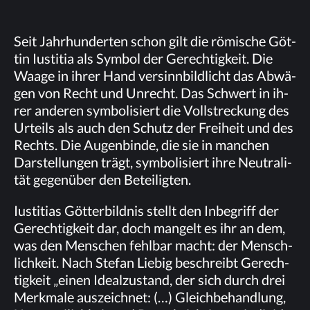
Seit Jahr­hun­der­ten schon gilt die rö­mi­sche Göt­
tin Ius­ti­tia als Sym­bol der Ge­rech­tig­keit. Die
Waa­ge in ih­rer Hand ver­sinn­bild­licht das Ab­wä­
gen von Recht und Un­recht. Das Schwert in ih­
rer an­de­ren sym­bo­li­siert die Voll­stre­ckung des
Ur­teils als auch den Schutz der Frei­heit und des
Rechts. Die Au­gen­bin­de, die sie in man­chen
Dar­stel­lun­gen trägt, sym­bo­li­siert ihre Neu­tra­li­
tät ge­gen­über den Beteiligten.
Ius­ti­ti­as Göt­ter­bild­nis stellt den In­be­griff der
Ge­rech­tig­keit dar, doch man­gelt es ihr an dem,
was den Men­schen fehl­bar macht: der Mensch­
lich­keit. Nach Ste­fan Lie­big be­schreibt Ge­rech­
tig­keit „ei­nen Ide­al­zu­stand, der sich durch drei
Merk­ma­le aus­zeich­net: (…) Gleich­be­hand­lung,