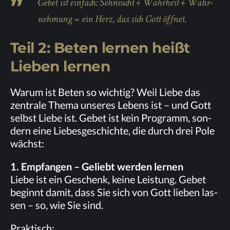
Ge­bet ist ein­fach: Sehn­sucht + Wahr­heit + Wahr­
neh­mung = ein Herz, das sich Gott öffnet.
Teil 2: Be­ten ler­nen heißt
Lie­ben lernen
War­um ist Be­ten so wich­tig? Weil Lie­be das
zen­tra­le The­ma un­se­res Le­bens ist – und Gott
selbst Lie­be ist. Ge­bet ist kein Pro­gramm, son­
dern eine Lie­bes­ge­schich­te, die durch drei Pole
wächst:
1. Emp­fan­gen – Ge­liebt wer­den lernen
Lie­be ist ein Ge­schenk, kei­ne Leis­tung. Ge­bet
be­ginnt da­mit, dass Sie sich von Gott lie­ben las­
sen – so, wie Sie sind.
Prak­tisch: