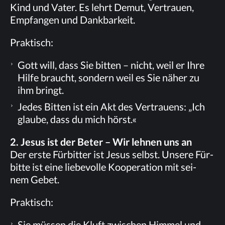
Kind und Va­ter. Es lehrt De­mut, Ver­trau­en,
Emp­fan­gen und Dankbarkeit.
Prak­tisch:
Gott will, dass Sie bit­ten – nicht, weil er Ihre
Hil­fe braucht, son­dern weil es Sie nä­her zu
ihm bringt.
Je­des Bit­ten ist ein Akt des Ver­trau­ens: „Ich
glau­be, dass du mich hörst.«
2. Je­sus ist der Be­ter – Wir leh­nen uns an
Der ers­te Für­bit­ter ist Je­sus selbst. Un­se­re Für­
bit­te ist eine lie­be­vol­le Ko­ope­ra­ti­on mit sei­
nem Gebet.
Prak­tisch:
Sie müs­sen die Kluft zwi­schen Him­mel und