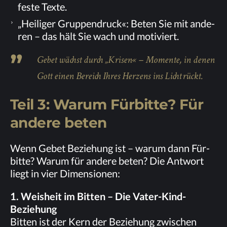
fes­te Texte.
„Hei­li­ger Grup­pen­druck«: Be­ten Sie mit an­de­
ren – das hält Sie wach und motiviert.
Ge­bet wächst durch „Kri­sen« – Mo­men­te, in de­nen
Gott ei­nen Be­reich Ih­res Her­zens ins Licht rückt.
Teil 3: War­um Für­bit­te? Für
an­de­re beten
Wenn Ge­bet Be­zie­hung ist – war­um dann Für­
bit­te? War­um für an­de­re be­ten? Die Ant­wort
liegt in vier Dimensionen:
1. Weis­heit im Bit­ten – Die Vater-Kind-
Beziehung
Bit­ten ist der Kern der Be­zie­hung zwi­schen