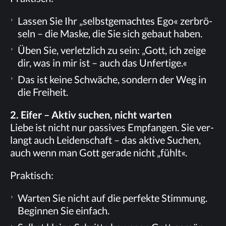
Las­sen Sie Ihr „selbst­ge­mach­tes Ego« zer­brö­
seln – die Mas­ke, die Sie sich ge­baut haben.
Üben Sie, ver­letz­lich zu sein: „Gott, ich zei­ge
dir, was in mir ist – auch das Unfertige.«
Das ist kei­ne Schwä­che, son­dern der Weg in
die Freiheit.
2. Ei­fer – Ak­tiv su­chen, nicht warten
Lie­be ist nicht nur pas­si­ves Emp­fan­gen. Sie ver­
langt auch Lei­den­schaft – das ak­ti­ve Su­chen,
auch wenn man Gott ge­ra­de nicht „fühlt«.
Prak­tisch:
War­ten Sie nicht auf die per­fek­te Stim­mung.
Be­gin­nen Sie einfach.