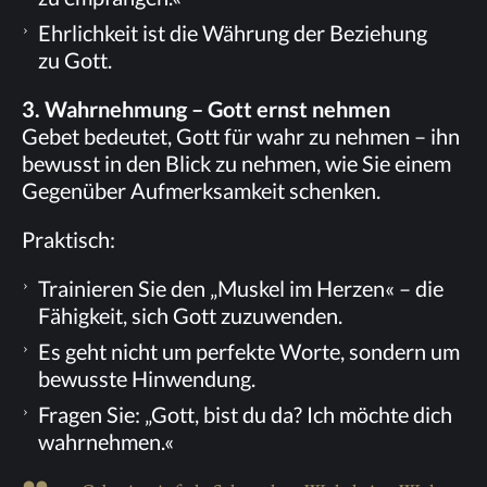
Ehr­lich­keit ist die Wäh­rung der Be­zie­hung
zu Gott.
3. Wahr­neh­mung – Gott ernst nehmen
Ge­bet be­deu­tet, Gott für wahr zu neh­men – ihn
be­wusst in den Blick zu neh­men, wie Sie ei­nem
Ge­gen­über Auf­merk­sam­keit schenken.
Prak­tisch:
Trai­nie­ren Sie den „Mus­kel im Her­zen« – die
Fä­hig­keit, sich Gott zuzuwenden.
Es geht nicht um per­fek­te Wor­te, son­dern um
be­wuss­te Hinwendung.
Fra­gen Sie: „Gott, bist du da? Ich möch­te dich
wahrnehmen.«