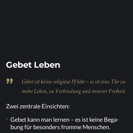
Ge­bet Leben
Ge­bet ist kei­ne re­li­giö­se Pflicht – es ist eine Tür zu
mehr Le­ben, zu Ver­bin­dung und in­ne­rer Freiheit.
Zwei zen­tra­le Einsichten:
Ge­bet kann man ler­nen – es ist kei­ne Be­ga­
bung für be­son­ders from­me Menschen.