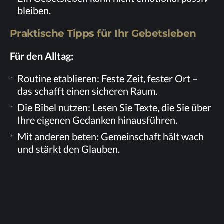
bleiben.
Prak­ti­sche Tipps für Ihr Gebetsleben
Für den Alltag:
Rou­ti­ne eta­blie­ren: Fes­te Zeit, fes­ter Ort –
das schafft ei­nen si­che­ren Raum.
Die Bi­bel nut­zen: Le­sen Sie Tex­te, die Sie über
Ihre ei­ge­nen Ge­dan­ken hinausführen.
Mit an­de­ren be­ten: Ge­mein­schaft hält wach
und stärkt den Glauben.