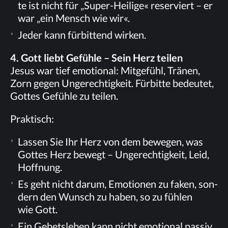
te ist nicht für „Su­per-Hei­li­ge« re­ser­viert – er
war „ein Mensch wie wir«.
Je­der kann für­bit­tend wirken.
4. Gott liebt Ge­füh­le – Sein Herz teilen
Je­sus war tief emo­tio­nal: Mit­ge­fühl, Trä­nen,
Zorn ge­gen Un­ge­rech­tig­keit. Für­bit­te be­deu­tet,
Got­tes Ge­füh­le zu teilen.
Prak­tisch:
Las­sen Sie Ihr Herz von dem be­we­gen, was
Got­tes Herz be­wegt – Un­ge­rech­tig­keit, Leid,
Hoffnung.
Es geht nicht dar­um, Emo­tio­nen zu faken, son­
dern den Wunsch zu ha­ben, so zu füh­len
wie Gott.
Ein Ge­bets­le­ben kann nicht emo­tio­nal pas­siv