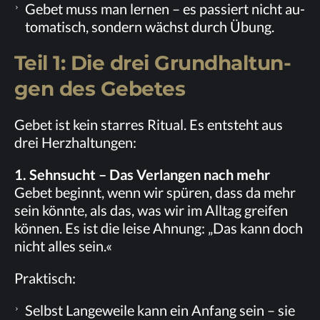
Ge­bet muss man ler­nen – es pas­siert nicht au­
to­ma­tisch, son­dern wächst durch Übung.
Teil 1: Die drei Grund­hal­tun­
gen des Gebetes
Ge­bet ist kein star­res Ri­tu­al. Es ent­steht aus
drei Herzhaltungen:
1. Sehn­sucht – Das Ver­lan­gen nach mehr
Ge­bet be­ginnt, wenn wir spü­ren, dass da mehr
sein könn­te, als das, was wir im All­tag grei­fen
kön­nen. Es ist die lei­se Ah­nung: „Das kann doch
nicht al­les sein.«
Prak­tisch:
Selbst Lan­ge­wei­le kann ein An­fang sein – sie