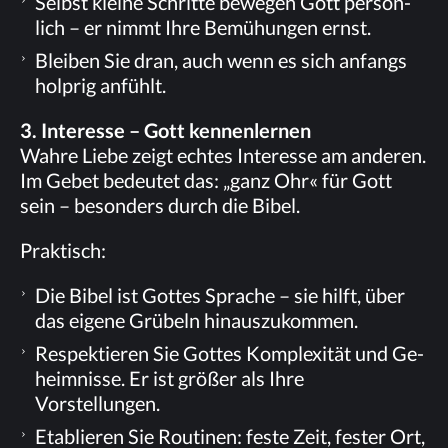
Selbst klei­ne Schrit­te be­we­gen Gott per­sön­
lich – er nimmt Ihre Be­mü­hun­gen ernst.
Blei­ben Sie dran, auch wenn es sich an­fangs
holp­rig anfühlt.
3. In­ter­es­se – Gott kennenlernen
Wah­re Lie­be zeigt ech­tes In­ter­es­se am an­de­ren.
Im Ge­bet be­deu­tet das: „ganz Ohr« für Gott
sein – be­son­ders durch die Bibel.
Prak­tisch:
Die Bi­bel ist Got­tes Spra­che – sie hilft, über
das ei­ge­ne Grü­beln hinauszukommen.
Re­spek­tie­ren Sie Got­tes Kom­ple­xi­tät und Ge­
heim­nis­se. Er ist grö­ßer als Ihre
Vorstellungen.
Eta­blie­ren Sie Rou­ti­nen: fes­te Zeit, fes­ter Ort,