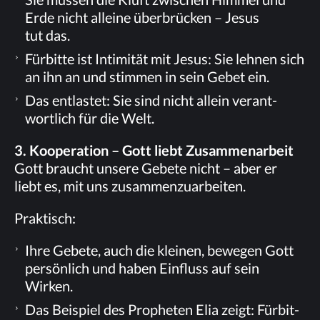
Erde nicht al­lei­ne über­brü­cken – Je­sus
tut das.
Für­bit­te ist In­ti­mi­tät mit Je­sus: Sie leh­nen sich
an ihn an und stim­men in sein Ge­bet ein.
Das ent­las­tet: Sie sind nicht al­lein ver­ant­
wort­lich für die Welt.
3. Ko­ope­ra­ti­on – Gott liebt Zusammenarbeit
Gott braucht un­se­re Ge­be­te nicht – aber er
liebt es, mit uns zusammenzuarbeiten.
Prak­tisch:
Ihre Ge­be­te, auch die klei­nen, be­we­gen Gott
per­sön­lich und ha­ben Ein­fluss auf sein
Wirken.
Das Bei­spiel des Pro­phe­ten Elia zeigt: Für­bit­