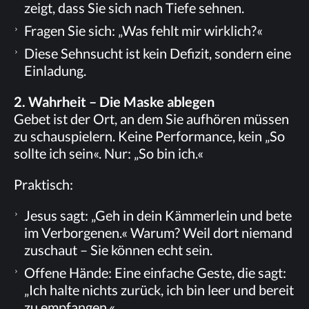
zeigt, dass Sie sich nach Tie­fe sehnen.
Fra­gen Sie sich: „Was fehlt mir wirklich?«
Die­se Sehn­sucht ist kein De­fi­zit, son­dern eine
Einladung.
2. Wahr­heit – Die Mas­ke ablegen
Ge­bet ist der Ort, an dem Sie auf­hö­ren müs­sen
zu schau­spie­lern. Kei­ne Per­for­mance, kein „So
soll­te ich sein«. Nur: „So bin ich.«
Prak­tisch:
Je­sus sagt: „Geh in dein Käm­mer­lein und bete
im Ver­bor­ge­nen.« War­um? Weil dort nie­mand
zu­schaut – Sie kön­nen echt sein.
Of­fe­ne Hän­de: Eine ein­fa­che Ges­te, die sagt:
„Ich hal­te nichts zu­rück, ich bin leer und be­reit
zu empfangen.«