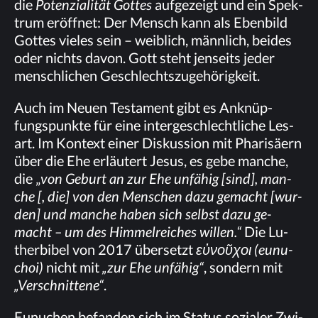
die
Po­ten­zia­li­tät Got­tes
auf­ge­zeigt und ein Spek­
trum er­öff­net: Der Mensch kann als Eben­bild
Got­tes vie­les sein – weib­lich, männ­lich, bei­des
oder nichts da­von. Gott steht jen­seits je­der
mensch­li­chen Geschlechtszugehörigkeit.
Auch im Neu­en Tes­ta­ment gibt es An­knüp­
fungs­punk­te für eine in­ter­ge­schlecht­li­che Les­
art. Im Kon­text ei­ner Dis­kus­si­on mit Pha­ri­sä­ern
über die Ehe er­läu­tert Je­sus, es gebe man­che,
die „
von Ge­burt an zur Ehe un­fä­hig [sind], man­
che [, die] von den Men­schen dazu ge­macht [wur­
den] und man­che ha­ben sich selbst dazu ge­
macht – um des Him­mel­rei­ches wil­len.“
Die Lu­
ther­bi­bel von 2017 über­setzt
εὐνοῦχοι
(eu­nu­
choi)
nicht mit
„zur Ehe un­fä­hig“
, son­dern mit
„Ver­schnit­te­ne“
.
Eu­nu­chen be­fan­den sich im Sta­tus so­zia­ler Zwi­