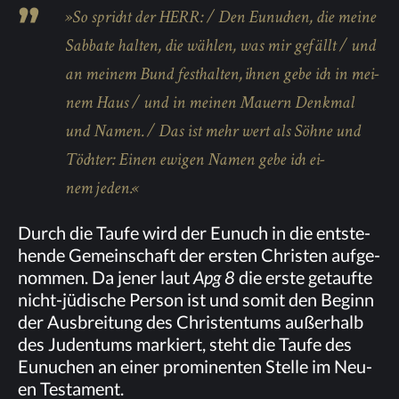
»So spricht der HERR: / Den Eu­nu­chen, die mei­ne
Sab­ba­te hal­ten, die wäh­len, was mir ge­fällt / und
an mei­nem Bund fest­hal­ten, ih­nen gebe ich in mei­
nem Haus / und in mei­nen Mau­ern Denk­mal
und Na­men. / Das ist mehr wert als Söh­ne und
Töch­ter: Ei­nen ewi­gen Na­men gebe ich ei­
nem jeden.«
Durch die Tau­fe wird der Eu­nuch in die ent­ste­
hen­de Ge­mein­schaft der ers­ten Chris­ten auf­ge­
nom­men. Da je­ner laut
Apg 8
die ers­te ge­tauf­te
nicht-jü­di­sche Per­son ist und so­mit den Be­ginn
der Aus­brei­tung des Chris­ten­tums au­ßer­halb
des Ju­den­tums mar­kiert, steht die Tau­fe des
Eu­nu­chen an ei­ner pro­mi­nen­ten Stel­le im Neu­
en Testament.