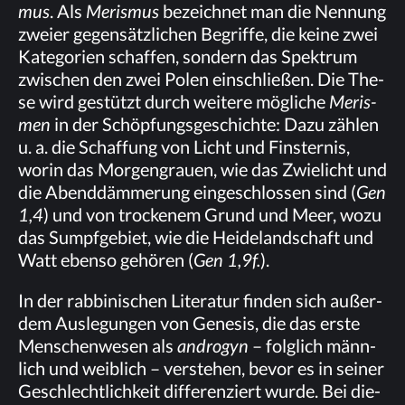
mus
. Als
Me­ris­mus
be­zeich­net man die Nen­nung
zwei­er ge­gen­sätz­li­chen Be­grif­fe, die kei­ne zwei
Ka­te­go­rien schaf­fen, son­dern das Spek­trum
zwi­schen den zwei Po­len ein­schlie­ßen. Die The­
se wird ge­stützt durch wei­te­re mög­li­che
Me­ris­
men
in der Schöp­fungs­ge­schich­te: Dazu zäh­len
u. a. die Schaf­fung von Licht und Fins­ter­nis,
wor­in das Mor­gen­grau­en, wie das Zwie­licht und
die Abend­däm­me­rung ein­ge­schlos­sen sind (
Gen
1,4
) und von tro­cke­nem Grund und Meer, wozu
das Sumpf­ge­biet, wie die Hei­de­land­schaft und
Watt eben­so ge­hö­ren (
Gen 1,9f.
).
In der rab­bi­ni­schen Li­te­ra­tur fin­den sich au­ßer­
dem Aus­le­gun­gen von Ge­ne­sis, die das ers­te
Men­schen­we­sen als
an­dro­gyn
– folg­lich männ­
lich und weib­lich – ver­ste­hen, be­vor es in sei­ner
Ge­schlecht­lich­keit dif­fe­ren­ziert wur­de. Bei die­