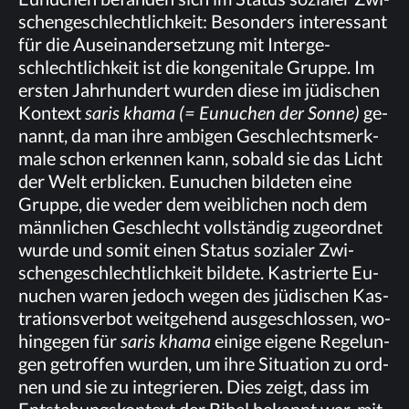
schen­ge­schlecht­lich­keit: Be­son­ders in­ter­es­sant
für die Aus­ein­an­der­set­zung mit In­ter­ge­
schlecht­lich­keit ist die kon­ge­ni­tale Grup­pe. Im
ers­ten Jahr­hun­dert wur­den die­se im jü­di­schen
Kon­text
sa­ris kha­ma (= Eu­nu­chen der Son­ne)
ge­
nannt, da man ihre am­bi­gen Ge­schlechts­merk­
ma­le schon er­ken­nen kann, so­bald sie das Licht
der Welt er­bli­cken. Eu­nu­chen bil­de­ten eine
Grup­pe, die we­der dem weib­li­chen noch dem
männ­li­chen Ge­schlecht voll­stän­dig zu­ge­ord­net
wur­de und so­mit ei­nen Sta­tus so­zia­ler Zwi­
schen­ge­schlecht­lich­keit bil­de­te. Kas­trier­te Eu­
nu­chen wa­ren je­doch we­gen des jü­di­schen Kas­
tra­ti­ons­ver­bot weit­ge­hend aus­ge­schlos­sen, wo­
hin­ge­gen für
sa­ris kha­ma
ei­ni­ge ei­ge­ne Re­ge­lun­
gen ge­trof­fen wur­den, um ihre Si­tua­ti­on zu ord­
nen und sie zu in­te­grie­ren. Dies zeigt, dass im