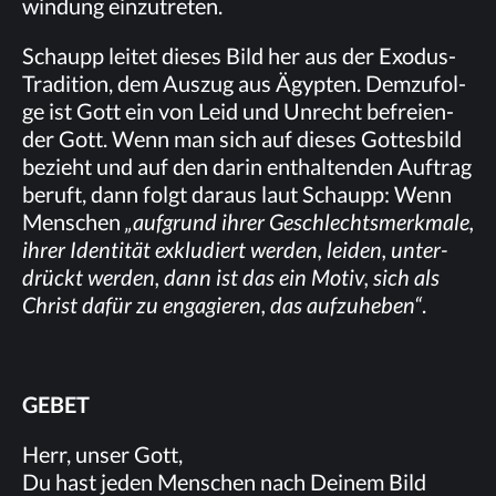
win­dung einzutreten.
Schaupp lei­tet die­ses Bild her aus der Ex­odus-
Tra­di­ti­on, dem Aus­zug aus Ägyp­ten. Dem­zu­fol­
ge ist Gott ein von Leid und Un­recht be­frei­en­
der Gott. Wenn man sich auf die­ses Got­tes­bild
be­zieht und auf den dar­in ent­hal­ten­den Auf­trag
be­ruft, dann folgt dar­aus laut Schaupp: Wenn
Men­schen
„auf­grund ih­rer Ge­schlechts­merk­ma­le,
ih­rer Iden­ti­tät ex­klu­diert wer­den, lei­den, un­ter­
drückt wer­den, dann ist das ein Mo­tiv, sich als
Christ da­für zu en­ga­gie­ren, das auf­zu­he­ben“
.
GE­BET
Herr, un­ser Gott,
Du hast je­den Men­schen nach Dei­nem Bild