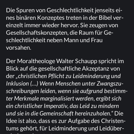
Die Spu­ren von Ge­schlecht­lich­keit jen­seits ei­
nes bi­nä­ren Kon­zep­tes tre­ten in der Bi­bel ver­
ein­zelt im­mer wie­der her­vor. Sie zeu­gen von
Ge­sell­schafts­kon­zep­ten, die Raum für Ge­
schlecht­lich­keit ne­ben Mann und Frau
vorsahen.
Der Mo­ral­theo­lo­ge Wal­ter Schaupp spricht im
Blick auf die ge­sell­schaft­li­che Ak­zep­tanz von
der
„christ­li­chen Pflicht zu Leid­min­de­rung und
In­klu­si­on (…) Wenn Men­schen un­ter Zwangs­zu­
schrei­bun­gen lei­den, wenn sie auf­grund be­stimm­
ter Merk­ma­le mar­gi­na­li­siert wer­den, er­gibt sich
ein christ­li­cher Im­pe­ra­tiv, das Leid zu min­dern
und sie in die Ge­mein­schaft her­ein­zu­ho­len.“
Die
Idee ist also, dass es zur Auf­ga­be des Chris­ten­
tums ge­hört, für Leid­min­de­rung und Lei­d­über­