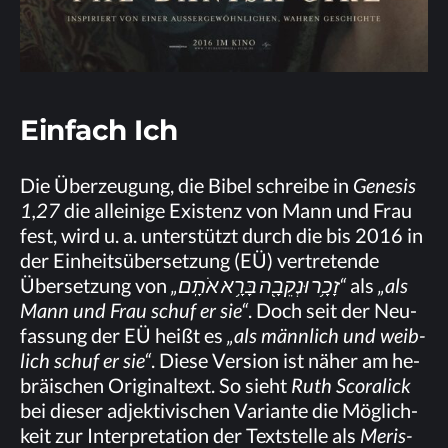
Ein­fach Ich
Die Über­zeu­gung, die Bi­bel schrei­be in
Ge­ne­sis
1,27
die al­lei­ni­ge Exis­tenz von Mann und Frau
fest, wird u. a. un­ter­stützt durch die bis 2016 in
der Ein­heits­über­set­zung (EÜ) ver­tre­ten­de
Über­set­zung von
„
אֹתָֽם
בָּרָ֥א
וּנְקֵבָ֖ה
זָכָ֥ר
“
als
„als
Mann und Frau schuf er sie“
. Doch seit der Neu­
fas­sung der EÜ heißt es
„als männ­lich und weib­
lich schuf er sie“
. Die­se Ver­si­on ist nä­her am he­
bräi­schen Ori­gi­nal­text. So sieht
Ruth Sco­ralick
bei die­ser ad­jek­ti­vi­schen Va­ri­an­te die Mög­lich­
keit zur In­ter­pre­ta­ti­on der Text­stel­le als
Me­ris­