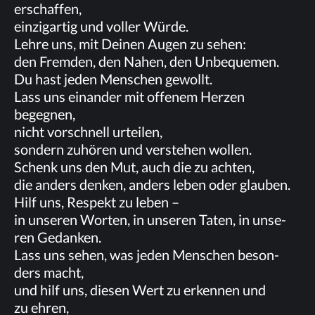
erschaffen,
ein­zig­ar­tig und vol­ler Würde.
Leh­re uns, mit Dei­nen Au­gen zu sehen:
den Frem­den, den Na­hen, den Unbequemen.
Du hast je­den Men­schen gewollt.
Lass uns ein­an­der mit of­fe­nem Her­zen
begegnen,
nicht vor­schnell urteilen,
son­dern zu­hö­ren und ver­ste­hen wollen.
Schenk uns den Mut, auch die zu achten,
die an­ders den­ken, an­ders le­ben oder glauben.
Hilf uns, Re­spekt zu leben –
in un­se­ren Wor­ten, in un­se­ren Ta­ten, in un­se­
ren Gedanken.
Lass uns se­hen, was je­den Men­schen be­son­
ders macht,
und hilf uns, die­sen Wert zu er­ken­nen und
zu ehren,