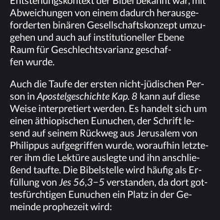
Ent­ste­hungs­kon­text der Bi­bel be­kannt war, mit
Ab­wei­chun­gen von ei­nem da­durch her­aus­ge­
for­der­ten bi­nä­ren Ge­sell­schafts­kon­zept um­zu­
ge­hen und auch auf in­sti­tu­tio­nel­ler Ebe­ne
Raum für Ge­schlechts­va­ri­anz ge­schaf­
fen wurde.
Auch die Tau­fe der ers­ten nicht-jü­di­schen Per­
son in
Apos­tel­ge­schich­te Kap. 8
kann auf die­se
Wei­se in­ter­pre­tiert wer­den. Es han­delt sich um
ei­nen äthio­pi­schen Eu­nu­chen, der Schrift le­
send auf sei­nem Rück­weg aus Je­ru­sa­lem von
Phil­ip­pus auf­ge­grif­fen wur­de, wor­auf­hin letz­te­
rer ihm die Lek­tü­re aus­leg­te und ihn an­schlie­
ßend tauf­te. Die Bi­bel­stel­le wird häu­fig als Er­
fül­lung von
Jes 56,3−5
ver­stan­den, da dort got­
tes­fürch­ti­gen Eu­nu­chen ein Platz in der Ge­
mein­de pro­phe­zeit wird: