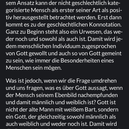
sem An­satz kann der nicht ge­schlecht­lich ka­te­
go­ri­sier­te Mensch als ers­ter sei­ner Art als po­si­
tiv her­aus­ge­stellt be­trach­tet wer­den. Erst dann
kommt es zu der ge­schlecht­li­chen Kon­no­ta­ti­on.
Ganz zu Be­ginn steht also ein Ur­we­sen, das we­
der noch und so­wohl als auch ist. Da­mit wird je­
dem mensch­li­chen In­di­vi­du­um zu­ge­spro­chen
von Gott ge­wollt und auch so von Gott ge­meint
zu sein, wie im­mer die Be­son­der­hei­ten ei­nes
Men­schen sein mögen.
Was ist je­doch, wenn wir die Fra­ge um­dre­hen
und uns fra­gen, was es über Gott aus­sagt, wenn
der Mensch sei­nem Eben­bild nach­emp­fun­den
und da­mit männ­lich und weib­lich ist? Gott ist
nicht der alte Mann mit wei­ßem Bart, son­dern
ein Gott, der gleich­zei­tig so­wohl männ­lich als
auch weib­lich und we­der noch ist. Da­mit wird