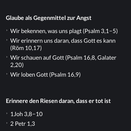
Glau­be als Ge­gen­mit­tel zur Angst
Wir be­ken­nen, was uns plagt (Psalm 3,1−5)
Wir er­in­nern uns dar­an, dass Gott es kann
(Röm 10,17)
Wir schau­en auf Gott (Psalm 16,8, Ga­la­ter
2,20)
Wir lo­ben Gott (Psalm 16,9)
Er­in­ne­re den Rie­sen dar­an, dass er tot ist
1Joh 3,8−10
2 Petr 1,3