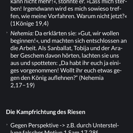
kann nicht mehr!«, stöhn­te er. »Lass mich ster­
ben! Ir­gend­wann wird es mich so­wie­so tref­
fen, wie mei­ne Vor­fah­ren. War­um nicht jetzt?«
(1Könige 19,4)
Neh­emia:
Da er­klär­ten sie: »Gut, wir wol­len
be­gin­nen!«, und mach­ten sich ent­schlos­sen an
die Ar­beit. Als San­bal­lat, To­bi­ja und der Ara­
ber Ge­schem da­von hör­ten, lach­ten sie uns
aus und spot­te­ten: „Da habt ihr euch ja ei­ni­
ges vor­ge­nom­men! Wollt ihr euch et­was ge­
gen den Kö­nig auf­leh­nen?“ (Neh­emia
2,17−19)
Die Kampf­rich­tung des Riesen
Ge­gen Per­spek­ti­ve -> z.B. durch Un­ter­stel­
lung fal­scher Mo­ti­ve 1 Sam 17,28f.