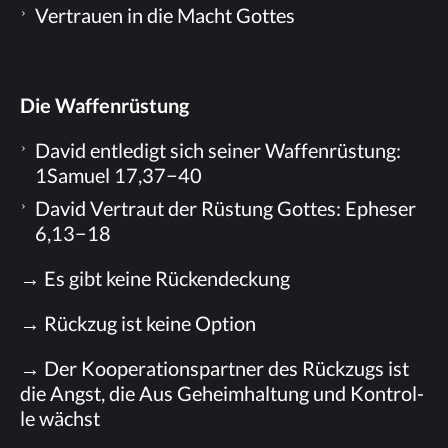
Ver­trau­en in die Macht Gottes
Die Waf­fen­rüs­tung
Da­vid ent­le­digt sich sei­ner Waf­fen­rüs­tung:
1Samuel 17,37−40
Da­vid Ver­traut der Rüs­tung Got­tes: Ephe­ser
6,13−18
→ Es gibt kei­ne Rückendeckung
→ Rück­zug ist kei­ne Option
→ Der Ko­ope­ra­ti­ons­part­ner des Rück­zugs ist
die Angst, die Aus Ge­heim­hal­tung und Kon­trol­
le wächst