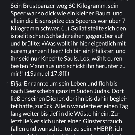
Sein Brust­pan­zer wog 60 Ki­lo­gramm, sein
Speer war so dick wie ein klei­ner Baum, und
al­lein die Ei­sen­spit­ze des Spee­res war über 7
Ki­lo­gramm schwer. (…) Go­li­at stell­te sich den
is­rae­li­ti­schen Schlacht­rei­hen ge­gen­über auf
und brüll­te: »Was wollt ihr hier ei­gent­lich mit
eu­rem gan­zen Heer? Ich bin ein Phi­lis­ter, und
ihr seid nur Knech­te Sauls. Los, wählt eu­ren
bes­ten Mann aus und schickt ihn her­un­ter zu
mir!“ (1Samuel 17,3ff.)
Eli­ja:
Er rann­te um sein Le­ben und floh bis
nach Beersch­eba ganz im Sü­den Ju­das. Dort
ließ er sei­nen Die­ner, der ihn bis da­hin be­glei­
tet hat­te, zu­rück. Al­lein wan­der­te er ei­nen Tag
lang wei­ter bis tief in die Wüs­te hin­ein. Zu­
letzt ließ er sich un­ter ei­nen Gins­ter­strauch
fal­len und wünsch­te, tot zu sein. »HERR, ich