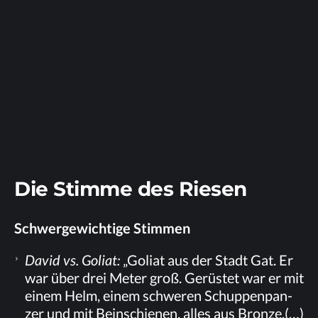
Die Stim­me des Riesen
Schwer­ge­wich­ti­ge Stimmen
Da­vid vs. Go­li­at:
„Go­li­at aus der Stadt Gat. Er
war über drei Me­ter groß. Ge­rüs­tet war er mit
ei­nem Helm, ei­nem schwe­ren Schup­pen­pan­
zer und mit Bein­schie­nen, al­les aus Bron­ze.(…)