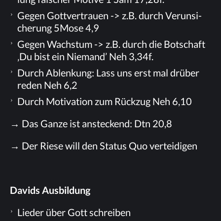
Ge­gen Gott­ver­trau­en -> z.B. durch Ver­un­si­
che­rung 5Mose 4,9
Ge­gen Wachs­tum -> z.B. durch die Bot­schaft
‚Du bist ein Nie­mand’ Neh 3,34f.
Durch Ab­len­kung: Lass uns erst mal drü­ber
re­den Neh 6,2
Durch Mo­ti­va­ti­on zum Rück­zug Neh 6,10
→ Das Gan­ze ist an­ste­ckend: Dtn 20,8
→ Der Rie­se will den Sta­tus Quo verteidigen
Da­vids Ausbildung
Lie­der über Gott schreiben