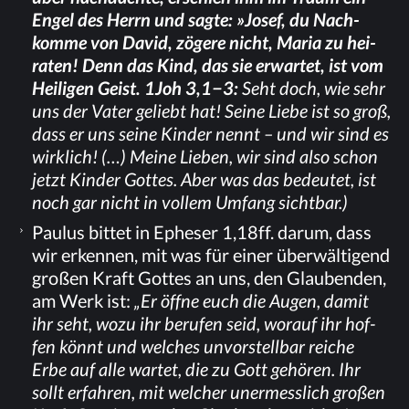
En­gel des Herrn und sag­te: »Jo­sef, du Nach­
kom­me von Da­vid, zö­ge­re nicht, Ma­ria zu hei­
ra­ten! Denn das Kind, das sie er­war­tet, ist vom
Hei­li­gen Geist. 1Joh 3,1−3:
Seht doch, wie sehr
uns der Va­ter ge­liebt hat! Sei­ne Lie­be ist so groß,
dass er uns sei­ne Kin­der nennt – und wir sind es
wirk­lich! (…)
Mei­ne Lie­ben, wir sind also schon
jetzt Kin­der Got­tes. Aber was das be­deu­tet, ist
noch gar nicht in vol­lem Um­fang sichtbar.)
Pau­lus bit­tet in Ephe­ser 1,18ff. dar­um, dass
wir er­ken­nen, mit was für ei­ner über­wäl­ti­gend
gro­ßen Kraft Got­tes an uns, den Glau­ben­den,
am Werk ist:
„Er öff­ne euch die Au­gen, da­mit
ihr seht, wozu ihr be­ru­fen seid, wor­auf ihr hof­
fen könnt und wel­ches un­vor­stell­bar rei­che
Erbe auf alle war­tet, die zu Gott ge­hö­ren. Ihr
sollt er­fah­ren, mit wel­cher un­er­mess­lich gro­ßen