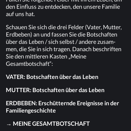
den Ein­fluss zu ent­de­cken, den un­se­re Fa­mi­lie
auf uns hat.
Schau­en Sie sich die drei Fel­der (Va­ter, Mut­ter,
Erd­be­ben) an und fas­sen Sie die Bot­schaf­ten
über das Le­ben / sich selbst / an­de­re zu­sam­
men, die Sie in sich tra­gen. Da­nach be­schrif­ten
Sie den mitt­le­ren Kas­ten „Mei­ne
Gesamtbotschaft“:
VA­TER: Bot­schaf­ten über das Leben
MUT­TER: Bot­schaf­ten über das Leben
ERD­BE­BEN: Er­schüt­tern­de Er­eig­nis­se in der
Familiengeschichte
→ MEI­NE GESAMTBOTSCHAFT