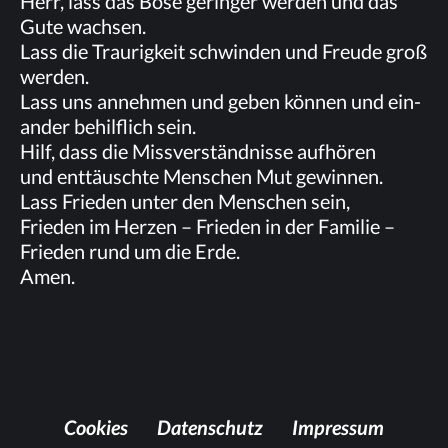
Herr, lass das Böse ge­rin­ger wer­den und das
Gute wachsen.
Lass die Trau­rig­keit schwin­den und Freu­de groß
werden.
Lass uns an­neh­men und ge­ben kön­nen und ein­
an­der be­hilf­lich sein.
Hilf, dass die Miss­ver­ständ­nis­se aufhören
und ent­täusch­te Men­schen Mut gewinnen.
Lass Frie­den un­ter den Men­schen sein,
Frie­den im Her­zen – Frie­den in der Fa­mi­lie –
Frie­den rund um die Erde.
Amen.
Coo­kies
Da­ten­schutz
Im­pres­sum