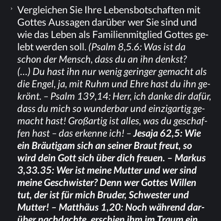
Ver­glei­chen Sie Ihre Le­bens­bot­schaf­ten mit
Got­tes Aus­sa­gen dar­über wer Sie sind und
wie das Le­ben als Fa­mi­li­en­mit­glied Got­tes ge­
lebt wer­den soll.
(Psalm 8,5.6: Was ist da
schon der Mensch, dass du an ihn denkst?
(…) Du hast ihn nur we­nig ge­rin­ger ge­macht als
die En­gel, ja, mit Ruhm und Ehre hast du ihn ge­
krönt. – Psalm 139,14: Herr, ich dan­ke dir da­für,
dass du mich so wun­der­bar und ein­zig­ar­tig ge­
macht hast! Groß­ar­tig ist al­les, was du ge­schaf­
fen hast – das er­ken­ne ich! –
Je­sa­ja 62,5: Wie
ein Bräu­ti­gam sich an sei­ner Braut freut, so
wird dein Gott sich über dich freu­en. – Mar­kus
3,33.35: Wer ist mei­ne Mut­ter und wer sind
mei­ne Ge­schwis­ter? Denn wer Got­tes Wil­len
tut, der ist für mich Bru­der, Schwes­ter und
Mut­ter! – Mat­thä­us 1,20: Noch wäh­rend dar­
über nach­dach­te, er­schien ihm im Traum ein