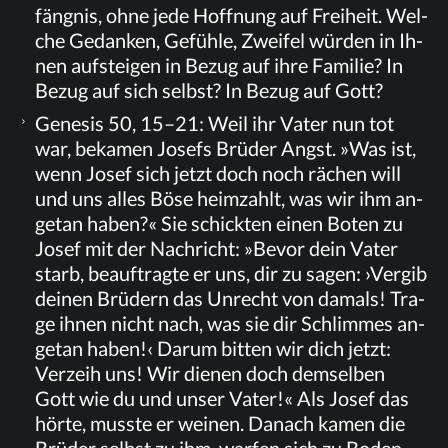
fäng­nis, ohne jede Hoff­nung auf Frei­heit. Wel­
che Ge­dan­ken, Ge­füh­le, Zwei­fel wür­den in Ih­
nen auf­stei­gen in Be­zug auf ihre Fa­mi­lie? In
Be­zug auf sich selbst? In Be­zug auf Gott?
Ge­ne­sis 50, 15–21: Weil ihr Va­ter nun tot
war, be­ka­men Jo­sefs Brü­der Angst. »Was ist,
wenn Jo­sef sich jetzt doch noch rä­chen will
und uns al­les Böse heim­zahlt, was wir ihm an­
ge­tan ha­ben?« Sie schick­ten ei­nen Bo­ten zu
Jo­sef mit der Nach­richt: »Be­vor dein Va­ter
starb, be­auf­trag­te er uns, dir zu sa­gen: ›Ver­gib
dei­nen Brü­dern das Un­recht von da­mals! Tra­
ge ih­nen nicht nach, was sie dir Schlim­mes an­
ge­tan ha­ben!‹ Dar­um bit­ten wir dich jetzt:
Ver­zeih uns! Wir die­nen doch dem­sel­ben
Gott wie du und un­ser Va­ter!« Als Jo­sef das
hör­te, muss­te er wei­nen. Da­nach ka­men die
Brü­der selbst zu ihm, war­fen sich zu Bo­den