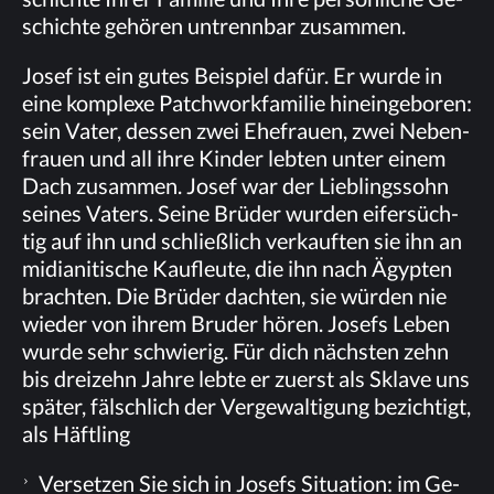
schich­te ge­hö­ren un­trenn­bar zusammen.
Jo­sef ist ein gu­tes Bei­spiel da­für. Er wur­de in
eine kom­ple­xe Patch­work­fa­mi­lie hin­ein­ge­bo­ren:
sein Va­ter, des­sen zwei Ehe­frau­en, zwei Ne­ben­
frau­en und all ihre Kin­der leb­ten un­ter ei­nem
Dach zu­sam­men. Jo­sef war der Lieb­lings­sohn
sei­nes Va­ters. Sei­ne Brü­der wur­den ei­fer­süch­
tig auf ihn und schließ­lich ver­kauf­ten sie ihn an
mi­dia­ni­ti­sche Kauf­leu­te, die ihn nach Ägyp­ten
brach­ten. Die Brü­der dach­ten, sie wür­den nie
wie­der von ih­rem Bru­der hö­ren. Jo­sefs Le­ben
wur­de sehr schwie­rig. Für dich nächs­ten zehn
bis drei­zehn Jah­re leb­te er zu­erst als Skla­ve uns
spä­ter, fälsch­lich der Ver­ge­wal­ti­gung be­zich­tigt,
als Häftling
Ver­set­zen Sie sich in Jo­sefs Si­tua­ti­on: im Ge­