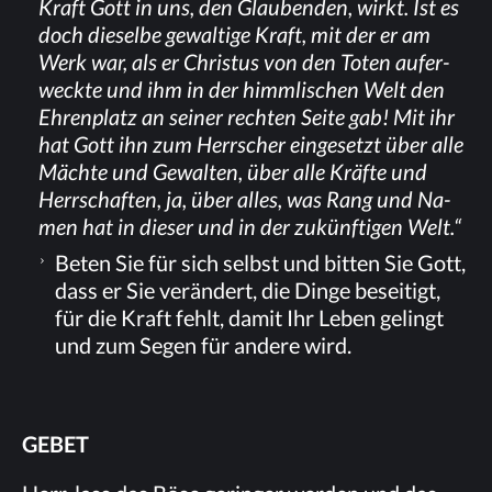
Kraft Gott in uns, den Glau­ben­den, wirkt. Ist es
doch die­sel­be ge­wal­ti­ge Kraft, mit der er am
Werk war, als er Chris­tus von den To­ten auf­er­
weck­te und ihm in der himm­li­schen Welt den
Eh­ren­platz an sei­ner rech­ten Sei­te gab! Mit ihr
hat Gott ihn zum Herr­scher ein­ge­setzt über alle
Mäch­te und Ge­wal­ten, über alle Kräf­te und
Herr­schaf­ten, ja, über al­les, was Rang und Na­
men hat in die­ser und in der zu­künf­ti­gen Welt.“
Be­ten Sie für sich selbst und bit­ten Sie Gott,
dass er Sie ver­än­dert, die Din­ge be­sei­tigt,
für die Kraft fehlt, da­mit Ihr Le­ben ge­lingt
und zum Se­gen für an­de­re wird.
GE­BET