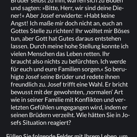
und sag­ten: »Bit­te, Herr, wir sind dei­ne Die­
ner!« Aber Jo­sef er­wi­der­te: »Habt kei­ne
Angst! Ich maße mir doch nicht an, euch an
Got­tes Stel­le zu rich­ten! Ihr woll­tet mir Bö­ses
tun, aber Gott hat Gu­tes dar­aus ent­ste­hen
las­sen. Durch mei­ne hohe Stel­lung konn­te ich
vie­len Men­schen das Le­ben ret­ten. Ihr
braucht also nichts zu be­fürch­ten. Ich wer­de
für euch und eure Fa­mi­li­en sor­gen.« So be­ru­
hig­te Jo­sef sei­ne Brü­der und re­de­te ih­nen
freund­lich zu. Jo­sef trifft eine Wahl. Er bricht
be­wusst mit der ge­wohn­ten, ‚nor­ma­len‘ Art
wie in sei­ner Fa­mi­lie mit Kon­flik­ten und ver­
letz­ten Ge­füh­len um­ge­gan­gen wird, in­dem er
sei­nen Brü­dern ver­zeiht. Wie hät­ten Sie in Jo­
sefs Si­tua­ti­on reagiert?
Fül­len Sie fol­gen­de Fel­der mit Ih­rem Le­ben, um