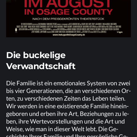
Die bu­cke­li­ge
Verwandtschaft
Die Fa­mi­lie ist ein emo­tio­na­les Sys­tem von zwei
bis vier Ge­ne­ra­tio­nen, die an ver­schie­de­nen Or­
ten, zu ver­schie­de­nen Zei­ten das Le­ben tei­len.
Wir wer­den in eine exis­tie­ren­de Fa­mi­lie hin­ein­
ge­bo­ren und er­ben ihre Art, Be­zie­hun­gen zu le­
ben, ihre Wer­te­vor­stel­lun­gen und die Art und
Wei­se, wie man in die­ser Welt lebt. Die Ge­
schich­te Ih­rer Fa­mi­lie und Ihre per­sön­li­che Ge­