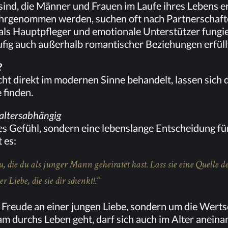
rt sind, die Män­ner und Frau­en im Lau­fe ih­res Le­bens e
wahr­ge­nom­men wer­den, su­chen oft nach Part­ner­schaf­te
ft als Haupt­pfle­ger und emo­tio­na­le Un­ter­stüt­zer fun­gi
u­fig auch au­ßer­halb ro­man­ti­scher Be­zie­hun­gen erfüll
?
di­rekt im mo­der­nen Sin­ne be­han­delt, las­sen sich doc
e finden.
ht altersabhängig
i­ges Ge­fühl, son­dern eine le­bens­lan­ge Ent­schei­dung 
 es:
, die du als jun­ger Mann ge­hei­ra­tet hast. Lass sie eine Quel­le des
 Lie­be, die sie dir schenkt!.“
reu­de an ei­ner jun­gen Lie­be, son­dern um die Wert­sc
 durchs Le­ben geht, darf sich auch im Al­ter an­ein­an­de