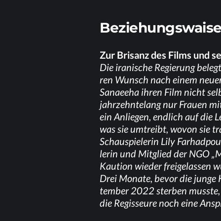
Be­zie­hungs­wai­s
Zur Bri­sanz des Films und s
Die ira­ni­sche Re­gie­rung be­le
ren Wunsch nach ei­nem neu­en P
Sanae­e­ha ih­ren Film nicht sel
jahr­zehn­te­lang nur Frau­en m
ein An­lie­gen, end­lich auf die 
was sie um­treibt, wo­von sie 
Schau­spie­le­rin Lily Far­had­pour
le­rin und Mit­glied der NGO „Müt
Kau­ti­on wie­der frei­ge­las­sen
Drei Mo­na­te, be­vor die jun­ge
tem­ber 2022 ster­ben muss­te, h
die Re­gis­seu­re noch eine An­sp