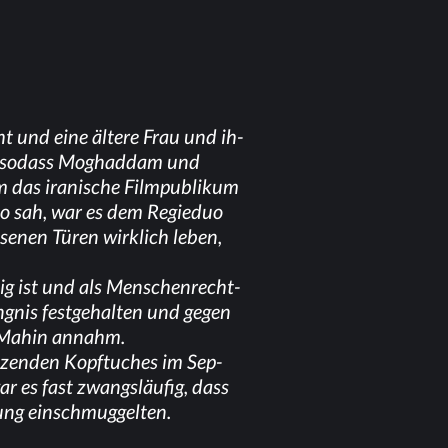
ht und eine äl­te­re Frau und ih­
t, so­dass Mog­had­dam und
m das ira­ni­sche Film­pu­bli­kum
no sah, war es dem Re­gie­duo
se­nen Tü­ren wirk­lich le­ben,
tä­tig ist und als Men­schen­recht­
g­nis fest­ge­hal­ten und ge­gen
der Ma­hin annahm.
t­zen­den Kopf­tu­ches im Sep­
ar es fast zwangs­läu­fig, dass
nd­lung einschmuggelten.