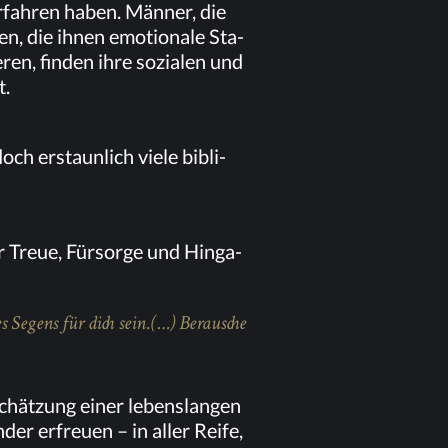
r­fah­ren ha­ben. Män­ner, die
n, die ih­nen emo­tio­na­le Sta­
e­ren, fin­den ihre so­zia­len und
t.
h er­staun­lich vie­le bi­bli­
für Treue, Für­sor­ge und Hin­ga­
 Se­gens für dich sein. (…) Be­rau­sche
hät­zung ei­ner le­bens­lan­gen
r er­freu­en – in al­ler Rei­fe,