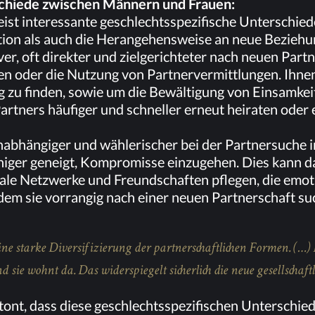
r­schie­de zwi­schen Män­nern und Frauen:
st in­ter­es­san­te ge­schlechts­spe­zi­fi­sche Un­ter­schie­
a­ti­on als auch die Her­an­ge­hens­wei­se an neue Bezieh
ver, oft di­rek­ter und ziel­ge­rich­te­ter nach neu­en Part
tä­ten oder die Nut­zung von Part­ner­ver­mitt­lun­gen. Ih­n
 zu fin­den, so­wie um die Be­wäl­ti­gung von Ein­sam­kei
rt­ners häu­fi­ger und schnel­ler er­neut hei­ra­ten oder 
ab­hän­gi­ger und wäh­le­ri­scher bei der Part­ner­su­che i
i­ger ge­neigt, Kom­pro­mis­se ein­zu­ge­hen. Dies kann da
ia­le Netz­wer­ke und Freund­schaf­ten pfle­gen, die emo­ti
em sie vor­ran­gig nach ei­ner neu­en Part­ner­schaft su­
e star­ke Di­ver­si­fi­zie­rung der part­ner­schaft­li­chen For­men. (…)
 sie wohnt da. Das wi­der­spie­gelt si­cher­lich die neue ge­sell­schaft­li
­tont, dass die­se ge­schlechts­spe­zi­fi­schen Un­ter­schie­