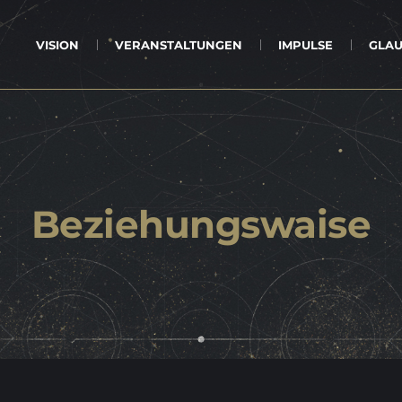
VI­SI­ON
VER­AN­STAL­TUN­GEN
IM­PUL­SE
GLAU
Be­zie­hungs­wai­se