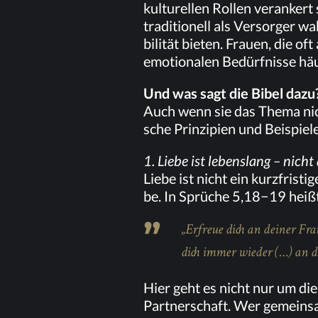
kul­tu­rel­len Rol­len ver­an­ke
tra­di­tio­nell als Ver­sor­ger 
bi­li­tät bie­ten. Frau­en, die o
emo­tio­na­len Be­dürf­nis­se hä
Und was sagt die Bi­bel dazu
Auch wenn sie das The­ma nicht 
sche Prin­zi­pi­en und Bei­spie­l
1. Lie­be ist le­bens­lang – nic
Lie­be ist nicht ein kurz­fris­t
be. In
Sprü­che 5,18−19
heißt
„Er­freue dich an dei­ner Frau
dich im­mer wie­der (…) an der
Hier geht es nicht nur um die F
Part­ner­schaft. Wer ge­mein­sam