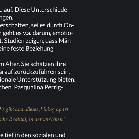
de auf. Die­se Un­ter­schie­de
ungen.
­ner­schaf­ten, sei es durch On­
en geht es v.a. dar­um, emo­tio­
t. Stu­di­en zei­gen, dass Män­
eine fes­te Be­zie­hung
m Al­ter. Sie schät­zen ihre
r­auf zu­rück­zu­füh­ren sein,
o­na­le Un­ter­stüt­zung bie­ten.
chen. Pas­qu­ali­na Perrig-
 Es gibt auch die­ses ‚Li­ving apart
­che Rea­li­tät, in der wir leben.“
de tief in den so­zia­len und