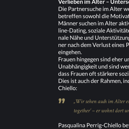
Ver­lie­ben im Al­ter – Un­te
Die Part­ner­su­che im Al­ter wei
be­tref­fen so­wohl die Mo­ti­v
Män­ner su­chen im Al­ter ak­ti­
line-Da­ting, so­zia­le Ak­ti­vi­
na­le Nähe und Un­ter­stüt­zung
ner nach dem Ver­lust ei­nes Pa
eingehen.
Frau­en hin­ge­gen sind eher un­
Un­ab­hän­gig­keit und sind we­n
dass Frau­en oft stär­ke­re so­z
Dies ist auch der Rah­men, in­d
Chiello:
„Wir se­hen auch im Al­ter ein
tog­e­ther‘ – er wohnt dort und
Pas­qu­ali­na Per­rig-Chiel­lo be