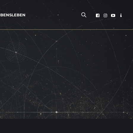
­BENS­LE­BEN