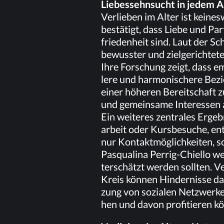
Lie­bes­sehn­sucht in je­dem A
Ver­lie­ben im Al­ter ist kei­ne
be­stä­tigt, dass Lie­be und Par
frie­den­heit sind. Laut der Schw
be­wuss­ter und ziel­ge­rich­te­
Ihre For­schung zeigt, dass emo­
le­re und har­mo­ni­sche­re Be­zi
ei­ner hö­he­ren Be­reit­schaft z
und ge­mein­sa­me In­ter­es­sen 
Ein wei­te­res zen­tra­les Er­geb
ar­beit oder Kurs­be­su­che, ent
nur Kon­takt­mög­lich­kei­ten, 
Pas­qu­ali­na Per­rig-Chiel­lo w
ter­schätzt wer­den soll­ten. Ve
Kreis kön­nen Hin­der­nis­se da
zung von so­zia­len Netz­wer­ken
hen und da­von pro­fi­tie­ren k