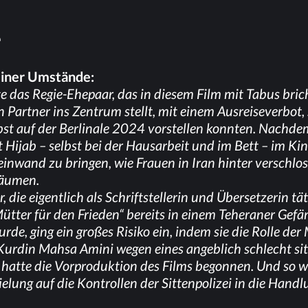
e
ei­ner Umstände:
g­te das Re­gie-Ehe­paar, das in die­sem Film mit Ta­bus bric
art­ner ins Zen­trum stellt, mit ei­nem Aus­rei­se­ver­bo
bst auf der Ber­li­na­le 2024 vor­stel­len konn­ten. Nach­de
it Hi­jab – selbst bei der Haus­ar­beit und im Bett – im Ki
Lein­wand zu brin­gen, wie Frau­en in Iran hin­ter ver­schlos­
träumen.
, die ei­gent­lich als Schrift­stel­le­rin und Über­set­ze­rin 
­ter für den Frie­den“ be­reits in ei­nem Te­he­ra­ner Ge­fän
 wur­de, ging ein gro­ßes Ri­si­ko ein, in­dem sie die Rol­le 
Kur­din Mah­sa Ami­ni
we­gen ei­nes an­geb­lich schlecht si
at­te die Vor­pro­duk­ti­on des Films be­gon­nen. Und so w
ie­lung auf die Kon­trol­len der Sit­ten­po­li­zei in die Ha