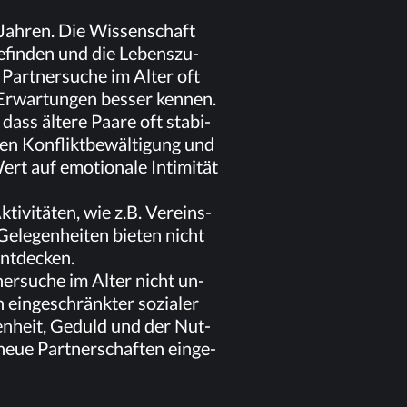
n Jah­ren. Die Wis­sen­schaft
e­fin­den und die Le­bens­zu­
 Part­ner­su­che im Al­ter oft
 Er­war­tun­gen bes­ser ken­nen.
ass äl­te­re Paa­re oft sta­bi­
ren Kon­flikt­be­wäl­ti­gung und
rt auf emo­tio­na­le In­ti­mi­tät
ti­vi­tä­ten, wie z.B. Ver­eins­
e­le­gen­hei­ten bie­ten nicht
 entdecken.
ner­su­che im Al­ter nicht un­
 ein­ge­schränk­ter so­zia­ler
fen­heit, Ge­duld und der Nut­
 neue Part­ner­schaf­ten ein­ge­