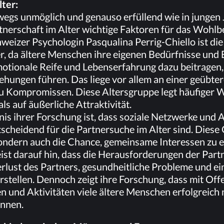
lter:
s­wegs un­mög­lich und ge­nau­so er­fül­lend wie in jun­ge
t­ner­schaft im Al­ter wich­ti­ge Fak­to­ren für das Wohl­b
ei­zer Psy­cho­lo­gin Pas­qu­ali­na Per­rig-Chiel­lo ist die
ter, da äl­te­re Men­schen ihre ei­ge­nen Be­dürf­nis­se und
tio­na­le Rei­fe und Le­bens­er­fah­rung dazu bei­tra­gen, d
e­hun­gen füh­ren. Das lie­ge vor al­lem an ei­ner ge­üb­te­
u Kom­pro­mis­sen. Die­se Al­ters­grup­pe legt häu­fi­ger We
als auf äu­ßer­li­che Attraktivität.
­nis ih­rer For­schung ist, dass so­zia­le Netz­wer­ke und Ak­
­schei­dend für die Part­ner­su­che im Al­ter sind. Die­se G
son­dern auch die Chan­ce, ge­mein­sa­me In­ter­es­sen zu
eist dar­auf hin, dass die Her­aus­for­de­run­gen der Part­
r­lust des Part­ners, ge­sund­heit­li­che Pro­ble­me und ein
r­stel­len. Den­noch zeigt ihre For­schung, dass mit Of­
 und Ak­ti­vi­tä­ten vie­le äl­te­re Men­schen er­folg­reich
önnen.