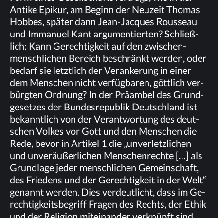
An­ti­ke Epi­kur, am Be­ginn der Neu­zeit Tho­mas
Hob­bes, spä­ter dann Jean-Jac­ques Rous­se­au
und Im­ma­nu­el Kant ar­gu­men­tier­ten? Schließ­
lich: Kann Ge­rech­tig­keit auf den zwi­schen­
mensch­li­chen Be­reich be­schränkt wer­den, oder
be­darf sie letzt­lich der Ver­an­ke­rung in ei­ner
dem Men­schen nicht ver­füg­ba­ren, gött­lich ver­
bürg­ten Ord­nung? In der Prä­am­bel des Grund­
ge­set­zes der Bun­des­re­pu­blik Deutsch­land ist
be­kannt­lich von der Ver­ant­wor­tung des deut­
schen Vol­kes vor Gott und den Men­schen die
Rede, be­vor in Ar­ti­kel 1 die „un­ver­letz­li­chen
und un­ver­äu­ßer­li­chen Men­schen­rech­te […] als
Grund­la­ge je­der mensch­li­chen Ge­mein­schaft,
des Frie­dens und der Ge­rech­tig­keit in der Welt“
ge­nannt wer­den. Dies ver­deut­licht, dass im Ge­
rech­tig­keits­be­griff Fra­gen des Rechts, der Ethik
und der Re­li­gi­on mit­ein­an­der ver­knüpft sind.