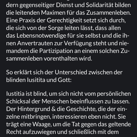
dern ge­gen­sei­ti­ger Dienst und So­li­da­ri­tät bil­den
die lei­ten­den Ma­xi­men für das Zu­sam­men­le­ben.
Eine Pra­xis der Ge­rech­tig­keit setzt sich durch,
die sich von der Sor­ge lei­ten lässt, dass al­len
das Le­bens­not­wen­di­ge für sie selbst und die ih­
nen An­ver­trau­ten zur Ver­fü­gung steht und nie­
man­dem die Par­ti­zi­pa­ti­on an ei­nem sol­chen Zu­
sam­men­le­ben vor­ent­hal­ten wird.
So er­klärt sich der Un­ter­schied zwi­schen der
blin­den Iu­si­ti­ta und Gott:
Ius­ti­tia ist blind, um sich nicht vom per­sön­li­chen
Schick­sal der Men­schen be­ein­flus­sen zu las­sen.
Der Hin­ter­grund & die Ge­schich­te, die der ein­
zel­ne mit­brin­gen, in­ter­es­sie­ren eben nicht. Sie
trägt eine Waa­ge, um die Tat ge­gen das gel­ten­de
Recht auf­zu­wie­gen und schließ­lich mit dem