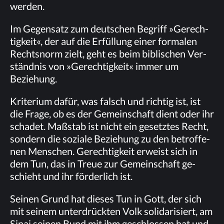
werden.
Im Ge­gen­satz zum deut­schen Be­griff »Ge­rech­
tig­keit«, der auf die Er­fül­lung ei­ner for­ma­len
Rechts­norm zielt, geht es beim bi­bli­schen Ver­
ständ­nis von »Ge­rech­tig­keit« im­mer um
Beziehung.
Kri­te­ri­um da­für, was falsch und rich­tig ist, ist
die Fra­ge, ob es der Ge­mein­schaft dient oder ihr
scha­det. Maß­stab ist nicht ein ge­setz­tes Recht,
son­dern die so­zia­le Be­zie­hung zu den be­trof­fe­
nen Men­schen. Ge­rech­tig­keit er­weist sich in
dem Tun, das in Treue zur Ge­mein­schaft ge­
schieht und ihr för­der­lich ist.
Sei­nen Grund hat die­ses Tun in Gott, der sich
mit sei­nem un­ter­drück­ten Volk so­li­da­ri­siert, am
Si­nai sei­nen Bund mit ihm ge­schlos­sen hat und