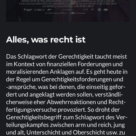
Al­les, was recht ist
Das Schlag­wort der Ge­rech­tig­keit taucht meist
im Kon­text von fi­nan­zi­el­len For­de­run­gen und
mo­ra­li­sie­ren­den An­kla­gen auf. Es geht heu­te in
der Re­gel um Ge­rech­tig­keits­for­de­run­gen und
‑an­sprü­che, was bei de­nen, die ein­sei­tig ge­for­
dert und an­ge­klagt wer­den sol­len, ver­ständ­li­
cher­wei­se eher Ab­wehr­re­ak­tio­nen und Recht­
fer­ti­gungs­ver­su­che pro­vo­ziert. So droht der
Ge­rech­tig­keits­be­griff zum Schlag­wort des Ver­
tei­lungs­kamp­fes zwi­schen arm und reich, jung
und alt, Un­ter­schicht und Ober­schicht usw. zu