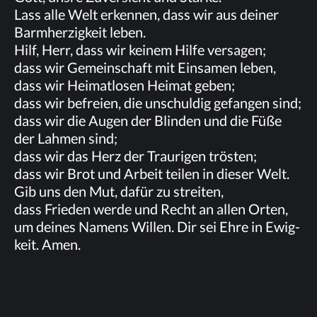
Lass alle Welt er­ken­nen, dass wir aus dei­ner
Barm­her­zig­keit leben.
Hilf, Herr, dass wir kei­nem Hil­fe versagen;
dass wir Ge­mein­schaft mit Ein­sa­men leben,
dass wir Hei­mat­lo­sen Hei­mat geben;
dass wir be­frei­en, die un­schul­dig ge­fan­gen sind;
dass wir die Au­gen der Blin­den und die Füße
der Lah­men sind;
dass wir das Herz der Trau­ri­gen trösten;
dass wir Brot und Ar­beit tei­len in die­ser Welt.
Gib uns den Mut, da­für zu streiten,
dass Frie­den wer­de und Recht an al­len Orten,
um dei­nes Na­mens Wil­len. Dir sei Ehre in Ewig­
keit. Amen.