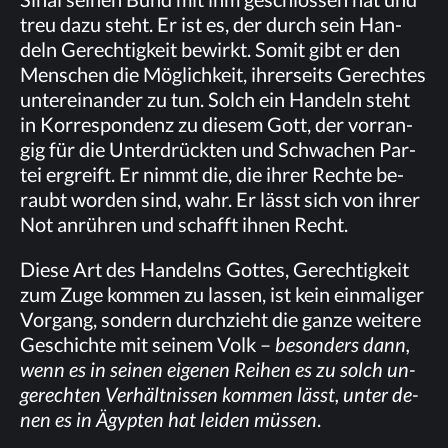
treu dazu steht. Er ist es, der durch sein Han­
deln Ge­rech­tig­keit be­wirkt. So­mit gibt er den
Men­schen die Mög­lich­keit, ih­rer­seits Ge­rech­tes
un­ter­ein­an­der zu tun. Solch ein Han­deln steht
in Kor­re­spon­denz zu die­sem Gott, der vor­ran­
gig für die Un­ter­drück­ten und Schwa­chen Par­
tei er­greift. Er nimmt die, die ih­rer Rech­te be­
raubt wor­den sind, wahr. Er lässt sich von ih­rer
Not an­rüh­ren und schafft ih­nen Recht.
Die­se Art des Han­delns Got­tes, Ge­rech­tig­keit
zum Zuge kom­men zu las­sen, ist kein ein­ma­li­ger
Vor­gang, son­dern durch­zieht die gan­ze wei­te­re
Ge­schich­te mit sei­nem Volk –
be­son­ders dann,
wenn es in sei­nen ei­ge­nen Rei­hen es zu solch un­
ge­rech­ten Ver­hält­nis­sen kom­men lässt, un­ter de­
nen es in Ägyp­ten hat lei­den müs­sen
.