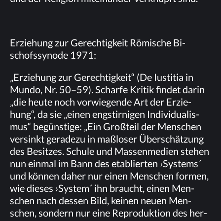
Er­zie­hung zur Ge­rech­tig­keit Rö­mi­sche Bi­
schofs­syn­ode 1971:
„Er­zie­hung zur Ge­rech­tig­keit“ (De Ius­ti­tia in
Mun­do, Nr. 50–59). Schar­fe Kri­tik fin­det dar­in
„die heu­te noch vor­wie­gen­de Art der Er­zie­
hung“, da sie „ei­nen eng­stir­ni­gen In­di­vi­dua­lis­
mus“ be­güns­ti­ge: „Ein Groß­teil der Men­schen
ver­sinkt ge­ra­de­zu in maß­lo­ser Über­schät­zung
des Be­sit­zes. Schu­le und Mas­sen­me­di­en ste­hen
nun ein­mal im Bann des eta­blier­ten ›Sys­tems´
und kön­nen da­her nur ei­nen Men­schen for­men,
wie die­ses ›Sys­tem´ ihn braucht, ei­nen Men­
schen nach des­sen Bild, kei­nen neu­en Men­
schen, son­dern nur eine Re­pro­duk­ti­on des her­