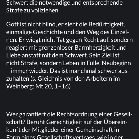
Schwert die not­wen­di­ge und ent­spre­chen­de
Stra­fe zu vollziehen.
Gott ist nicht blind, er sieht die Be­dürf­tig­keit,
ein­ma­li­ge Ge­schich­te und den Weg des Ein­zel­
nen. Er wiegt nicht Tat ge­gen Recht auf, son­dern
re­agiert mit gren­zen­lo­ser Barm­her­zig­keit und
Lie­be an­statt mit dem Schwert. Sein Ziel ist
nicht Stra­fe, son­dern Le­ben in Fül­le, Neu­be­ginn
– im­mer wie­der. Das ist manch­mal schwer aus­
zu­hal­ten (s. Gleich­nis von den Ar­bei­tern im
Wein­berg: Mt 20, 1–16)
Wer ga­ran­tiert die Rechts­ord­nung ei­ner Ge­sell­
schaft? Be­ruht Ge­rech­tig­keit auf der Über­ein­
kunft der Mit­glie­der ei­ner Ge­mein­schaft in
Form ei­nes Ge­sell­schafts­ver­trags, wie in der