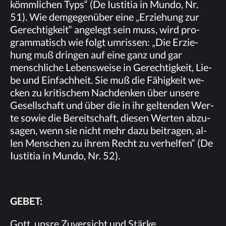
kömm­li­chen Typs“ (De Ius­ti­tia in Mun­do, Nr.
51). Wie dem­ge­gen­über eine „Er­zie­hung zur
Ge­rech­tig­keit“ an­ge­legt sein muss, wird pro­
gram­ma­tisch wie folgt um­ris­sen: „Die Er­zie­
hung muß drin­gen auf eine ganz und gar
mensch­li­che Le­bens­wei­se in Ge­rech­tig­keit, Lie­
be und Ein­fach­heit. Sie muß die Fä­hig­keit we­
cken zu kri­ti­schem Nach­den­ken über un­se­re
Ge­sell­schaft und über die in ihr gel­ten­den Wer­
te so­wie die Be­reit­schaft, die­sen Wer­ten ab­zu­
sa­gen, wenn sie nicht mehr dazu bei­tra­gen, al­
len Men­schen zu ih­rem Recht zu ver­hel­fen“ (De
Ius­ti­tia in Mun­do, Nr. 52).
GE­BET:
Gott, uns­re Zu­ver­sicht und Stärke.