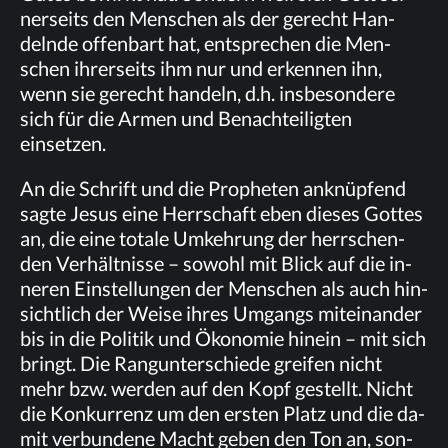
ner­seits den Men­schen als der ge­recht Han­
deln­de of­fen­bart hat, ent­spre­chen die Men­
schen ih­rer­seits ihm nur und er­ken­nen ihn,
wenn sie ge­recht han­deln, d.h. ins­be­son­de­re
sich für die Ar­men und Be­nach­tei­lig­ten
einsetzen.
An die Schrift und die Pro­phe­ten an­knüp­fend
sag­te Je­sus eine Herr­schaft eben die­ses Got­tes
an, die eine to­ta­le Um­keh­rung der herr­schen­
den Ver­hält­nis­se – so­wohl mit Blick auf die in­
ne­ren Ein­stel­lun­gen der Men­schen als auch hin­
sicht­lich der Wei­se ih­res Um­gangs mit­ein­an­der
bis in die Po­li­tik und Öko­no­mie hin­ein – mit sich
bringt. Die Rang­un­ter­schie­de grei­fen nicht
mehr bzw. wer­den auf den Kopf ge­stellt. Nicht
die Kon­kur­renz um den ers­ten Platz und die da­
mit ver­bun­de­ne Macht ge­ben den Ton an, son­