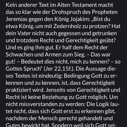
Kein an­de­rer Text im Al­ten Tes­ta­ment macht
das so klar wie der Droh­spruch des Pro­phe­ten
Je­re­mi­as ge­gen den Kö­nig Jo­ja­kim: „Bist du
etwa Kö­nig, um mit Ze­dern­holz zu prot­zen? Hat
dein Va­ter nicht auch ge­ges­sen und ge­trun­ken
und trotz­dem Recht und Ge­rech­tig­keit ge­übt?
Und es ging ihm gut. Er half dem Recht der
Schwa­chen und Ar­men zum Sieg. – Das war
gut! – Be­deu­tet dies nicht, mich zu ken­nen? – so
Got­tes Spruch“ (Jer 22,15f.). Die Aus­sa­ge die­
ses Tex­tes ist ein­deu­tig: Be­din­gung Gott zu er­
ken­nen und zu ken­nen, ist, dass Ge­rech­tig­keit
prak­ti­ziert wird. Jen­seits von Ge­rech­tig­keit und
Recht ist kei­ne Be­zie­hung zu Gott mög­lich. Um
nicht miss­ver­stan­den zu wer­den: Die Lo­gik lau­
tet nicht, dass sich Gott erst zu er­ken­nen gibt,
nach­dem der Mensch ge­recht ge­han­delt und
Gu­tes be­wirkt hat. Son­dern weil sich Gott sei­